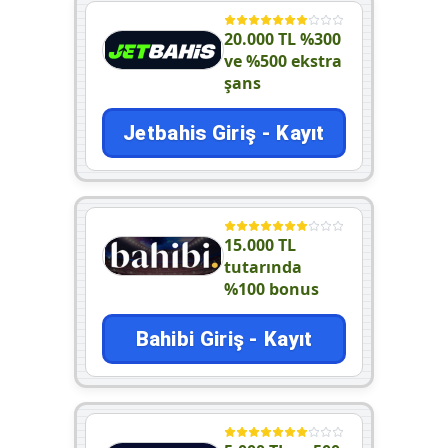
20.000 TL %300
ve %500 ekstra
şans
Jetbahis Giriş - Kayıt
15.000 TL
tutarında
%100 bonus
Bahibi Giriş - Kayıt