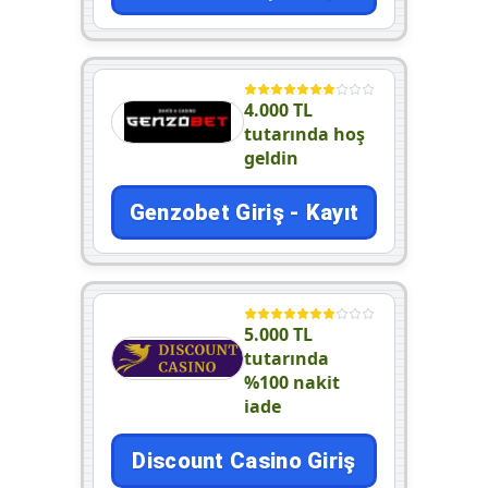
4.000 TL
tutarında hoş
geldin
Genzobet Giriş - Kayıt
5.000 TL
tutarında
%100 nakit
iade
Discount Casino Giriş