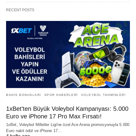
RECENT POSTS
BAHIS BONUSLARI
SPOR HABERLERI
VOLEYBOL TAHMINLERI
1xBet’ten Büyük Voleybol Kampanyası: 5.000
Euro ve iPhone 17 Pro Max Fırsatı!
1xBet, Voleybol Milletler Ligi'ne özel Ace Arena promosyonuyla 5.000
Euro nakit ödül ve iPhone 17…