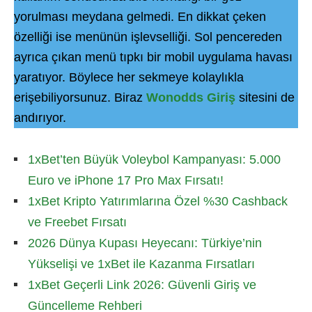
yorulması meydana gelmedi. En dikkat çeken
özelliği ise menünün işlevselliği. Sol pencereden
ayrıca çıkan menü tıpkı bir mobil uygulama havası
yaratıyor. Böylece her sekmeye kolaylıkla
erişebiliyorsunuz. Biraz
Wonodds Giriş
sitesini de
andırıyor.
1xBet’ten Büyük Voleybol Kampanyası: 5.000
Euro ve iPhone 17 Pro Max Fırsatı!
1xBet Kripto Yatırımlarına Özel %30 Cashback
ve Freebet Fırsatı
2026 Dünya Kupası Heyecanı: Türkiye’nin
Yükselişi ve 1xBet ile Kazanma Fırsatları
1xBet Geçerli Link 2026: Güvenli Giriş ve
Güncelleme Rehberi