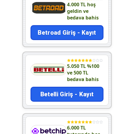
4.000 TL hoş
geldin ve
bedava bahis
Betroad Giriş - Kayıt
5.050 TL %100
ve 500 TL
bedava bahis
Betelli Giriş - Kayıt
6.000 TL