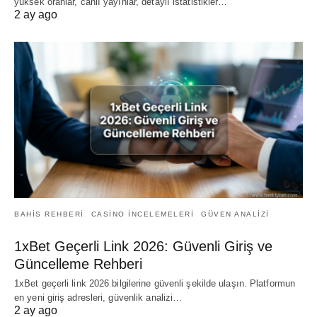
yüksek oranlar, canlı yayınlar, detaylı istatistikler…
2 ay ago
BAHIS REHBERI
CASINO İNCELEMELERI
GÜVEN ANALIZI
1xBet Geçerli Link 2026: Güvenli Giriş ve
Güncelleme Rehberi
1xBet geçerli link 2026 bilgilerine güvenli şekilde ulaşın. Platformun
en yeni giriş adresleri, güvenlik analizi…
2 ay ago