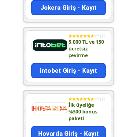
Jokera Giriş - Kayıt
5.000 TL ve 150
ücretsiz
çevirme
intobet Giriş - Kayıt
İlk üyeliğe
%300 bonus
paketi
Hovarda Giriş - Kayıt