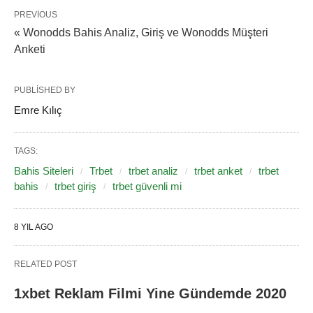
PREVIOUS
« Wonodds Bahis Analiz, Giriş ve Wonodds Müşteri
Anketi
PUBLISHED BY
Emre Kılıç
TAGS:
Bahis Siteleri
Trbet
trbet analiz
trbet anket
trbet
bahis
trbet giriş
trbet güvenli mi
8 YIL AGO
RELATED POST
1xbet Reklam Filmi Yine Gündemde 2020