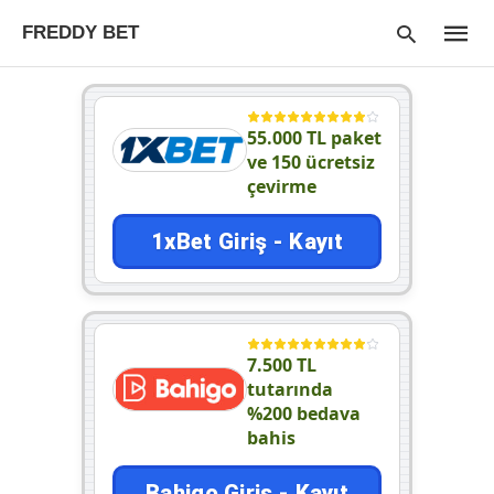
FREDDY BET
55.000 TL paket
ve 150 ücretsiz
Type
çevirme
your
searc
query
1xBet Giriş - Kayıt
and
hit
enter:
7.500 TL
tutarında
%200 bedava
bahis
Bahigo Giriş - Kayıt