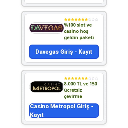
%100 slot ve
casino hoş
geldin paketi
Davegas Giriş - Kayıt
8.000 TL ve 150
ücretsiz
çevirme
Casino Metropol Giriş -
Kayıt