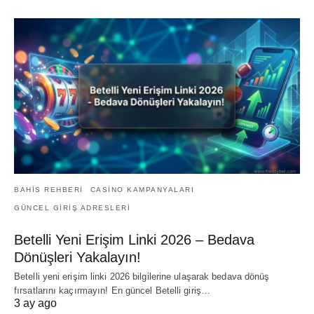
BAHIS REHBERI
CASINO KAMPANYALARI
GÜNCEL GIRIŞ ADRESLERI
Betelli Yeni Erişim Linki 2026 – Bedava
Dönüşleri Yakalayın!
Betelli yeni erişim linki 2026 bilgilerine ulaşarak bedava dönüş
fırsatlarını kaçırmayın! En güncel Betelli giriş…
3 ay ago