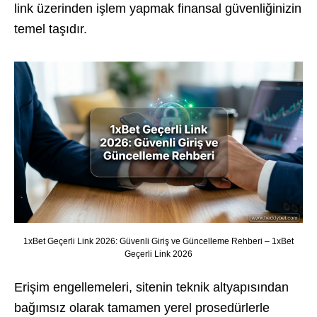
link üzerinden işlem yapmak finansal güvenliğinizin
temel taşıdır.
1xBet Geçerli Link 2026: Güvenli Giriş ve Güncelleme Rehberi – 1xBet
Geçerli Link 2026
Erişim engellemeleri, sitenin teknik altyapısından
bağımsız olarak tamamen yerel prosedürlerle