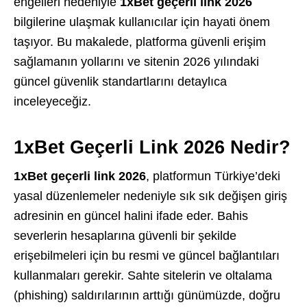
engelleri nedeniyle
1xBet geçerli link 2026
bilgilerine ulaşmak kullanıcılar için hayati önem
taşıyor. Bu makalede, platforma güvenli erişim
sağlamanın yollarını ve sitenin 2026 yılındaki
güncel güvenlik standartlarını detaylıca
inceleyeceğiz.
1xBet Geçerli Link 2026 Nedir?
1xBet geçerli link 2026
, platformun Türkiye’deki
yasal düzenlemeler nedeniyle sık sık değişen giriş
adresinin en güncel halini ifade eder. Bahis
severlerin hesaplarına güvenli bir şekilde
erişebilmeleri için bu resmi ve güncel bağlantıları
kullanmaları gerekir. Sahte sitelerin ve oltalama
(phishing) saldırılarının arttığı günümüzde, doğru