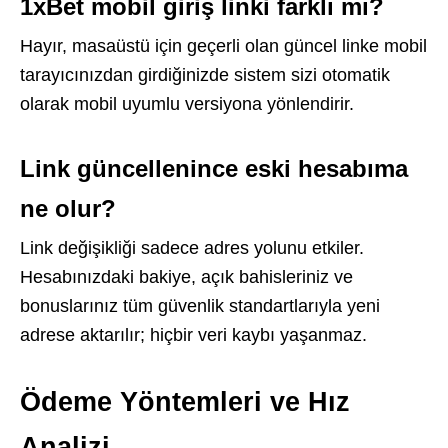
1xBet mobil giriş linki farklı mı?
Hayır, masaüstü için geçerli olan güncel linke mobil
tarayıcınızdan girdiğinizde sistem sizi otomatik
olarak mobil uyumlu versiyona yönlendirir.
Link güncellenince eski hesabıma
ne olur?
Link değişikliği sadece adres yolunu etkiler.
Hesabınızdaki bakiye, açık bahisleriniz ve
bonuslarınız tüm güvenlik standartlarıyla yeni
adrese aktarılır; hiçbir veri kaybı yaşanmaz.
Ödeme Yöntemleri ve Hız
Analizi