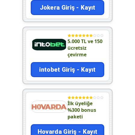
Jokera Giriş - Kayıt
5.000 TL ve 150
ücretsiz
çevirme
intobet Giriş - Kayıt
İlk üyeliğe
%300 bonus
paketi
Hovarda Giriş - Kayıt