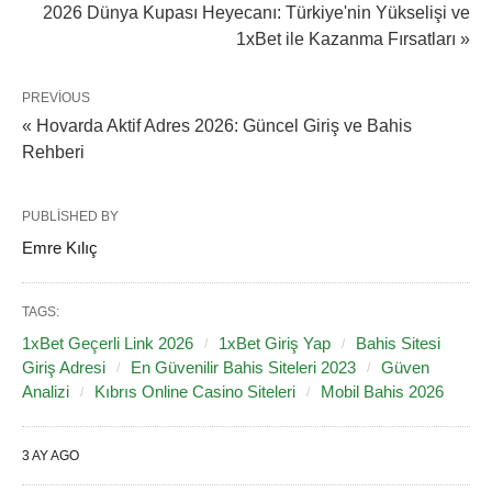
2026 Dünya Kupası Heyecanı: Türkiye'nin Yükselişi ve
1xBet ile Kazanma Fırsatları »
PREVIOUS
« Hovarda Aktif Adres 2026: Güncel Giriş ve Bahis
Rehberi
PUBLISHED BY
Emre Kılıç
TAGS:
1xBet Geçerli Link 2026
1xBet Giriş Yap
Bahis Sitesi
Giriş Adresi
En Güvenilir Bahis Siteleri 2023
Güven
Analizi
Kıbrıs Online Casino Siteleri
Mobil Bahis 2026
3 AY AGO