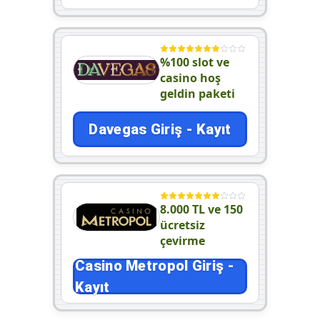
%100 slot ve
casino hoş
geldin paketi
Davegas Giriş - Kayıt
8.000 TL ve 150
ücretsiz
çevirme
Casino Metropol Giriş -
Kayıt