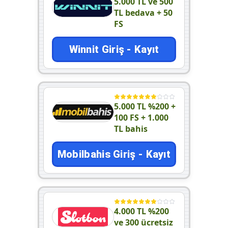
5.000 TL ve 500
TL bedava + 50
FS
Winnit Giriş - Kayıt
5.000 TL %200 +
100 FS + 1.000
TL bahis
Mobilbahis Giriş - Kayıt
4.000 TL %200
ve 300 ücretsiz