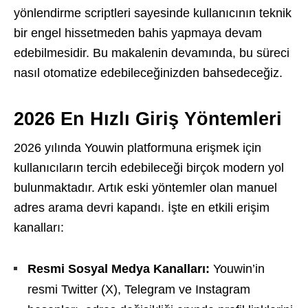
yönlendirme scriptleri sayesinde kullanıcının teknik
bir engel hissetmeden bahis yapmaya devam
edebilmesidir. Bu makalenin devamında, bu süreci
nasıl otomatize edebileceğinizden bahsedeceğiz.
2026 En Hızlı Giriş Yöntemleri
2026 yılında Youwin platformuna erişmek için
kullanıcıların tercih edebileceği birçok modern yol
bulunmaktadır. Artık eski yöntemler olan manuel
adres arama devri kapandı. İşte en etkili erişim
kanalları:
Resmi Sosyal Medya Kanalları:
Youwin’in
resmi Twitter (X), Telegram ve Instagram