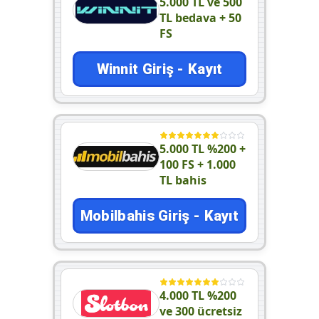
5.000 TL ve 500
TL bedava + 50
FS
Winnit Giriş - Kayıt
5.000 TL %200 +
100 FS + 1.000
TL bahis
Mobilbahis Giriş - Kayıt
4.000 TL %200
ve 300 ücretsiz