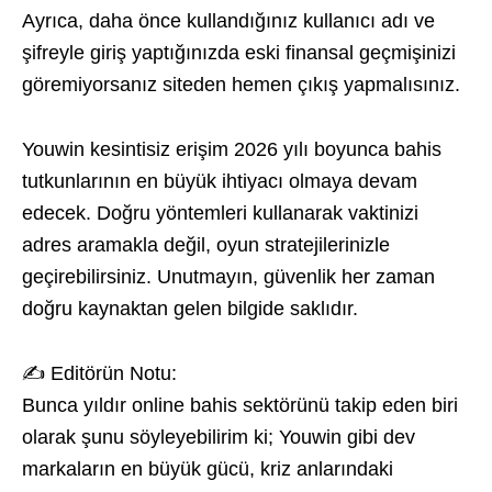
Ayrıca, daha önce kullandığınız kullanıcı adı ve
şifreyle giriş yaptığınızda eski finansal geçmişinizi
göremiyorsanız siteden hemen çıkış yapmalısınız.
Youwin kesintisiz erişim 2026 yılı boyunca bahis
tutkunlarının en büyük ihtiyacı olmaya devam
edecek. Doğru yöntemleri kullanarak vaktinizi
adres aramakla değil, oyun stratejilerinizle
geçirebilirsiniz. Unutmayın, güvenlik her zaman
doğru kaynaktan gelen bilgide saklıdır.
✍️ Editörün Notu:
Bunca yıldır online bahis sektörünü takip eden biri
olarak şunu söyleyebilirim ki; Youwin gibi dev
markaların en büyük gücü, kriz anlarındaki