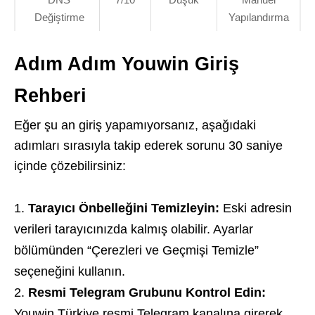
Değiştirme
Yapılandırma
Adım Adım Youwin Giriş
Rehberi
Eğer şu an giriş yapamıyorsanız, aşağıdaki
adımları sırasıyla takip ederek sorunu 30 saniye
içinde çözebilirsiniz:
Tarayıcı Önbelleğini Temizleyin:
Eski adresin
verileri tarayıcınızda kalmış olabilir. Ayarlar
bölümünden “Çerezleri ve Geçmişi Temizle”
seçeneğini kullanın.
Resmi Telegram Grubunu Kontrol Edin:
Youwin Türkiye resmi Telegram kanalına girerek