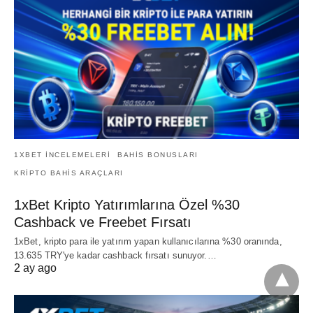
1XBET İNCELEMELERI
BAHIS BONUSLARI
KRIPTO BAHIS ARAÇLARI
1xBet Kripto Yatırımlarına Özel %30
Cashback ve Freebet Fırsatı
1xBet, kripto para ile yatırım yapan kullanıcılarına %30 oranında,
13.635 TRY'ye kadar cashback fırsatı sunuyor.…
2 ay ago