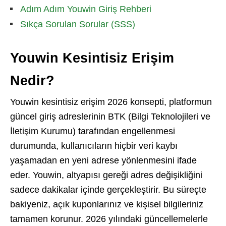
Adım Adım Youwin Giriş Rehberi
Sıkça Sorulan Sorular (SSS)
Youwin Kesintisiz Erişim
Nedir?
Youwin kesintisiz erişim 2026 konsepti, platformun
güncel giriş adreslerinin BTK (Bilgi Teknolojileri ve
İletişim Kurumu) tarafından engellenmesi
durumunda, kullanıcıların hiçbir veri kaybı
yaşamadan en yeni adrese yönlenmesini ifade
eder. Youwin, altyapısı gereği adres değişikliğini
sadece dakikalar içinde gerçekleştirir. Bu süreçte
bakiyeniz, açık kuponlarınız ve kişisel bilgileriniz
tamamen korunur. 2026 yılındaki güncellemelerle