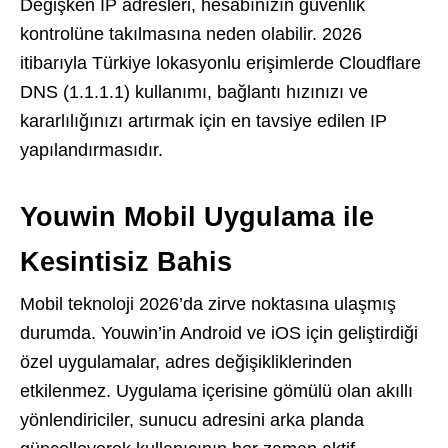
Değişken IP adresleri, hesabınızın güvenlik
kontrolüne takılmasına neden olabilir. 2026
itibarıyla Türkiye lokasyonlu erişimlerde Cloudflare
DNS (1.1.1.1) kullanımı, bağlantı hızınızı ve
kararlılığınızı artırmak için en tavsiye edilen IP
yapılandırmasıdır.
Youwin Mobil Uygulama ile
Kesintisiz Bahis
Mobil teknoloji 2026’da zirve noktasına ulaşmış
durumda. Youwin’in Android ve iOS için geliştirdiği
özel uygulamalar, adres değişikliklerinden
etkilenmez. Uygulama içerisine gömülü olan akıllı
yönlendiriciler, sunucu adresini arka planda