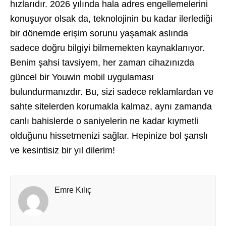
hızlarıdır. 2026 yılında hala adres engellemelerini
konuşuyor olsak da, teknolojinin bu kadar ilerlediği
bir dönemde erişim sorunu yaşamak aslında
sadece doğru bilgiyi bilmemekten kaynaklanıyor.
Benim şahsi tavsiyem, her zaman cihazınızda
güncel bir Youwin mobil uygulaması
bulundurmanızdır. Bu, sizi sadece reklamlardan ve
sahte sitelerden korumakla kalmaz, aynı zamanda
canlı bahislerde o saniyelerin ne kadar kıymetli
olduğunu hissetmenizi sağlar. Hepinize bol şanslı
ve kesintisiz bir yıl dilerim!
Emre Kılıç