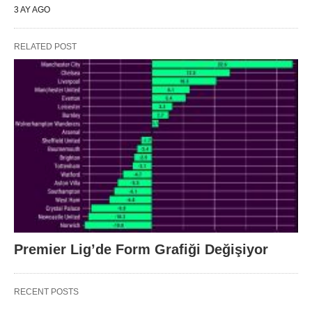
3 AY AGO
RELATED POST
Premier Lig’de Form Grafiği Değişiyor
RECENT POSTS