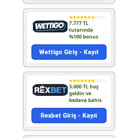
7.777 TL
tutarında
%100 bonus
Wettigo Giriş - Kayıt
3.000 TL hoş
geldin ve
bedava bahis
Rexbet Giriş - Kayıt