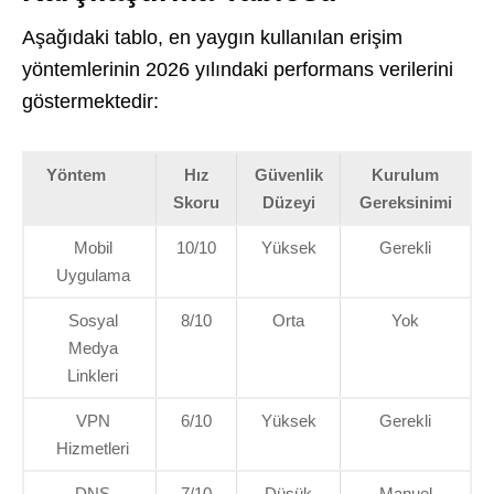
Aşağıdaki tablo, en yaygın kullanılan erişim
yöntemlerinin 2026 yılındaki performans verilerini
göstermektedir:
Yöntem
Hız
Güvenlik
Kurulum
Skoru
Düzeyi
Gereksinimi
Mobil
10/10
Yüksek
Gerekli
Uygulama
Sosyal
8/10
Orta
Yok
Medya
Linkleri
VPN
6/10
Yüksek
Gerekli
Hizmetleri
DNS
7/10
Düşük
Manuel