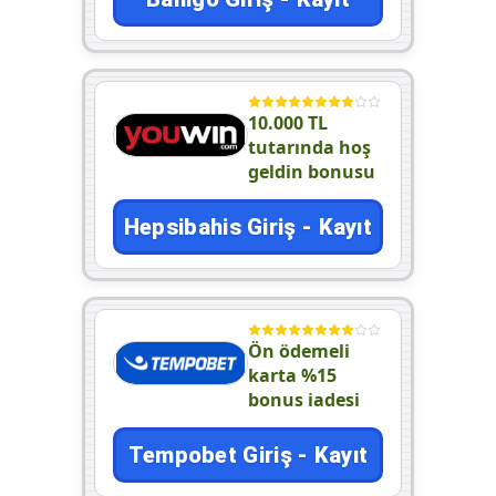
10.000 TL
tutarında hoş
geldin bonusu
Hepsibahis Giriş - Kayıt
Ön ödemeli
karta %15
bonus iadesi
Tempobet Giriş - Kayıt