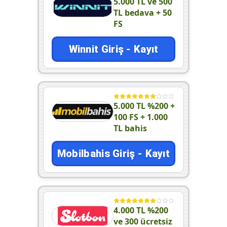
5.000 TL ve 500
TL bedava + 50
FS
Winnit Giriş - Kayıt
5.000 TL %200 +
100 FS + 1.000
TL bahis
Mobilbahis Giriş - Kayıt
4.000 TL %200
ve 300 ücretsiz