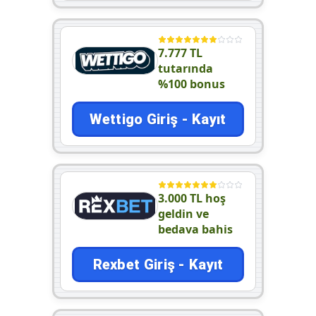
7.777 TL
tutarında
%100 bonus
Wettigo Giriş - Kayıt
3.000 TL hoş
geldin ve
bedava bahis
Rexbet Giriş - Kayıt