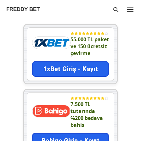
FREDDY BET
55.000 TL paket
ve 150 ücretsiz
Type
çevirme
your
searc
query
1xBet Giriş - Kayıt
and
hit
enter:
7.500 TL
tutarında
%200 bedava
bahis
Bahigo Giriş - Kayıt