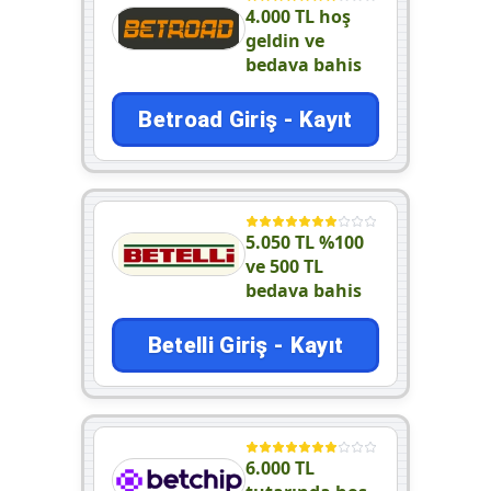
4.000 TL hoş
geldin ve
bedava bahis
Betroad Giriş - Kayıt
5.050 TL %100
ve 500 TL
bedava bahis
Betelli Giriş - Kayıt
6.000 TL