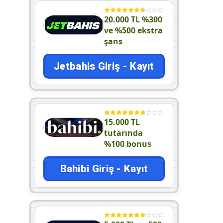
20.000 TL %300
ve %500 ekstra
şans
Jetbahis Giriş - Kayıt
15.000 TL
tutarında
%100 bonus
Bahibi Giriş - Kayıt