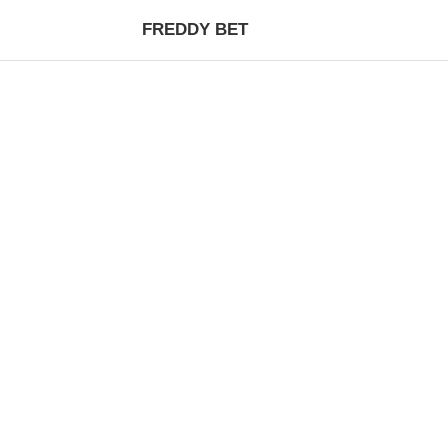
FREDDY BET