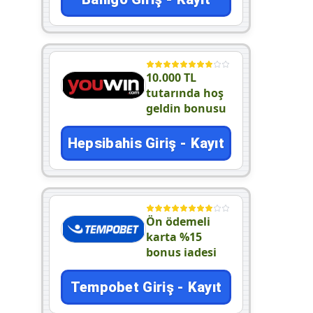
10.000 TL
tutarında hoş
geldin bonusu
Hepsibahis Giriş - Kayıt
Ön ödemeli
karta %15
bonus iadesi
Tempobet Giriş - Kayıt