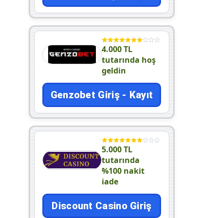
4.000 TL
tutarında hoş
geldin
Genzobet Giriş - Kayıt
5.000 TL
tutarında
%100 nakit
iade
Discount Casino Giriş