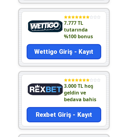
7.777 TL
tutarında
%100 bonus
Wettigo Giriş - Kayıt
3.000 TL hoş
geldin ve
bedava bahis
Rexbet Giriş - Kayıt