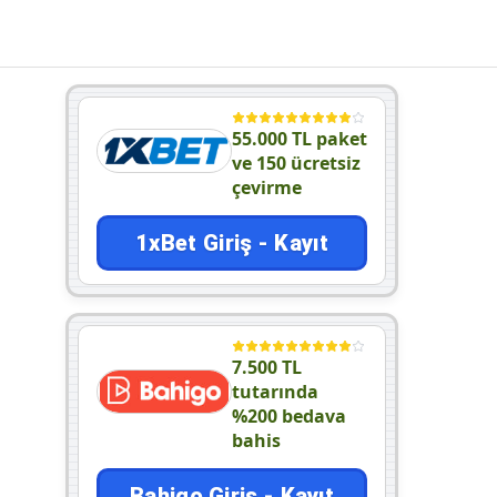
55.000 TL paket
ve 150 ücretsiz
çevirme
1xBet Giriş - Kayıt
7.500 TL
tutarında
%200 bedava
bahis
Bahigo Giriş - Kayıt