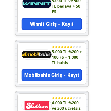
5.000 TL ve 500
TL bedava + 50
FS
Winnit Giriş - Kayıt
5.000 TL %200 +
100 FS + 1.000
TL bahis
Mobilbahis Giriş - Kayıt
4.000 TL %200
ve 300 ücretsiz