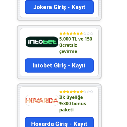
Jokera Giriş - Kayıt
5.000 TL ve 150
ücretsiz
çevirme
intobet Giriş - Kayıt
İlk üyeliğe
%300 bonus
paketi
Hovarda Giriş - Kayıt