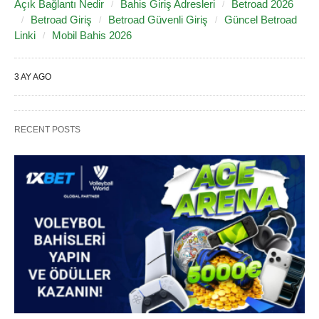
Açık Bağlantı Nedir
Bahis Giriş Adresleri
Betroad 2026
Betroad Giriş
Betroad Güvenli Giriş
Güncel Betroad
Linki
Mobil Bahis 2026
3 AY AGO
RECENT POSTS