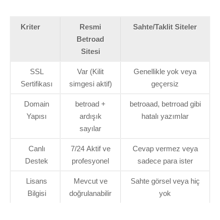
Kriter
Resmi
Sahte/Taklit Siteler
Betroad
Sitesi
SSL
Var (Kilit
Genellikle yok veya
Sertifikası
simgesi aktif)
geçersiz
Domain
betroad +
betroaad, betrroad gibi
Yapısı
ardışık
hatalı yazımlar
sayılar
Canlı
7/24 Aktif ve
Cevap vermez veya
Destek
profesyonel
sadece para ister
Lisans
Mevcut ve
Sahte görsel veya hiç
Bilgisi
doğrulanabilir
yok