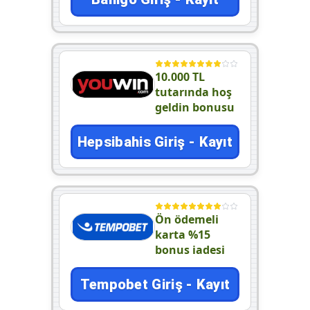
10.000 TL
tutarında hoş
geldin bonusu
Hepsibahis Giriş - Kayıt
Ön ödemeli
karta %15
bonus iadesi
Tempobet Giriş - Kayıt