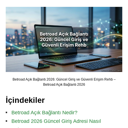
Betroad Açık Bağlantı 2026: Güncel Giriş ve Güvenli Erişim Rehb –
Betroad Açık Bağlantı 2026
İçindekiler
Betroad Açık Bağlantı Nedir?
Betroad 2026 Güncel Giriş Adresi Nasıl