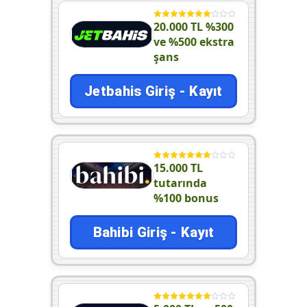
20.000 TL %300
ve %500 ekstra
şans
Jetbahis Giriş - Kayıt
15.000 TL
tutarında
%100 bonus
Bahibi Giriş - Kayıt