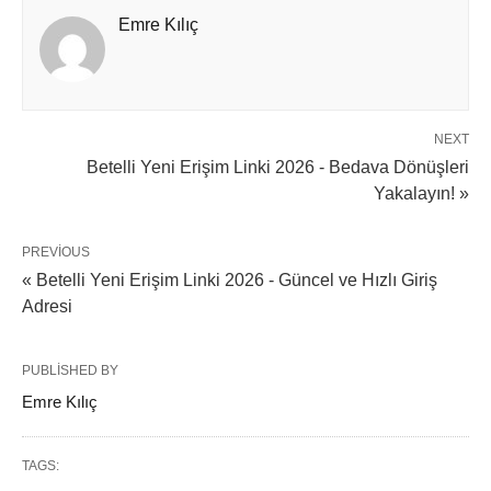
Emre Kılıç
NEXT
Betelli Yeni Erişim Linki 2026 - Bedava Dönüşleri
Yakalayın! »
PREVIOUS
« Betelli Yeni Erişim Linki 2026 - Güncel ve Hızlı Giriş
Adresi
PUBLISHED BY
Emre Kılıç
TAGS: