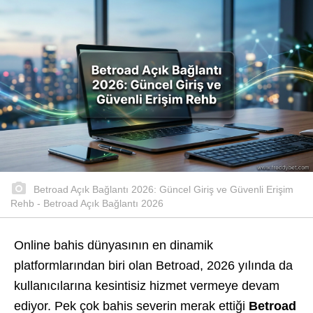
Betroad Açık Bağlantı 2026: Güncel Giriş ve Güvenli Erişim
Rehb - Betroad Açık Bağlantı 2026
Online bahis dünyasının en dinamik
platformlarından biri olan Betroad, 2026 yılında da
kullanıcılarına kesintisiz hizmet vermeye devam
ediyor. Pek çok bahis severin merak ettiği
Betroad