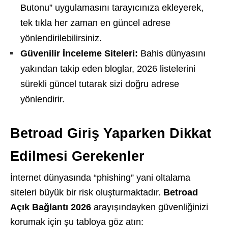
Butonu” uygulamasını tarayıcınıza ekleyerek,
tek tıkla her zaman en güncel adrese
yönlendirilebilirsiniz.
Güvenilir İnceleme Siteleri:
Bahis dünyasını
yakından takip eden bloglar, 2026 listelerini
sürekli güncel tutarak sizi doğru adrese
yönlendirir.
Betroad Giriş Yaparken Dikkat
Edilmesi Gerekenler
İnternet dünyasında “phishing” yani oltalama
siteleri büyük bir risk oluşturmaktadır.
Betroad
Açık Bağlantı 2026
arayışındayken güvenliğinizi
korumak için şu tabloya göz atın: