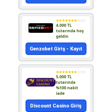
4.000 TL
tutarında hoş
geldin
Genzobet Giriş - Kayıt
5.000 TL
tutarında
%100 nakit
iade
Discount Casino Giriş