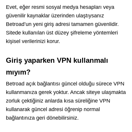
Evet, eğer resmi sosyal medya hesapları veya
güvenilir kaynaklar üzerinden ulaştıysanız
Betroad’un yeni giriş adresi tamamen güvenlidir.
Sitede kullanılan üst düzey şifreleme yöntemleri
kişisel verilerinizi korur.
Giriş yaparken VPN kullanmalı
mıyım?
Betroad açık bağlantısı güncel olduğu sürece VPN
kullanmanıza gerek yoktur. Ancak siteye ulaşmakta
zorluk çektiğiniz anlarda kısa süreliğine VPN
kullanarak güncel adresi öğrenip normal
bağlantınıza geri dönebilirsiniz.