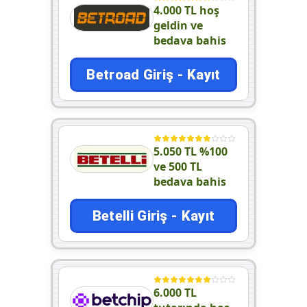
4.000 TL hoş
geldin ve
bedava bahis
Betroad Giriş - Kayıt
5.050 TL %100
ve 500 TL
bedava bahis
Betelli Giriş - Kayıt
6.000 TL