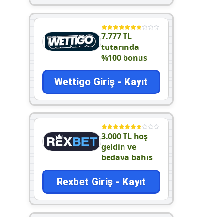
7.777 TL
tutarında
%100 bonus
Wettigo Giriş - Kayıt
3.000 TL hoş
geldin ve
bedava bahis
Rexbet Giriş - Kayıt