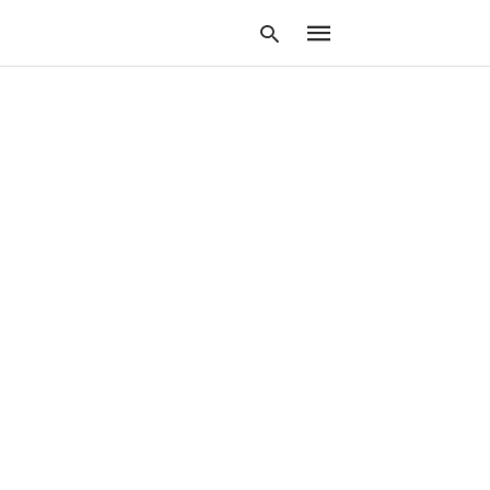
Type
your
search
query
and
hit
enter: