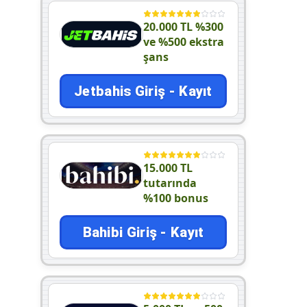
20.000 TL %300
ve %500 ekstra
şans
Jetbahis Giriş - Kayıt
15.000 TL
tutarında
%100 bonus
Bahibi Giriş - Kayıt