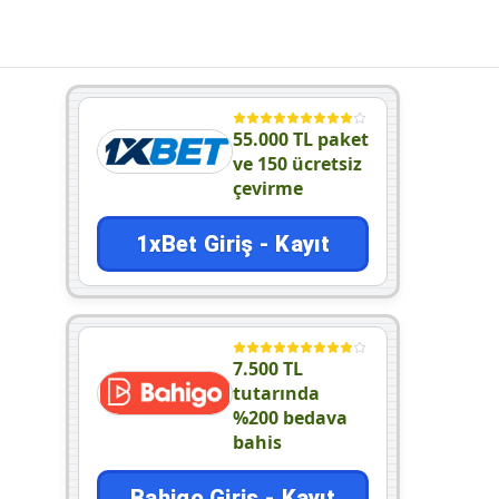
55.000 TL paket
ve 150 ücretsiz
çevirme
1xBet Giriş - Kayıt
7.500 TL
tutarında
%200 bedava
bahis
Bahigo Giriş - Kayıt