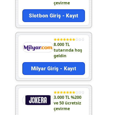
çevirme
Slotbon Giriş - Kayıt
8.000 TL
tutarında hoş
geldin
Milyar Giriş - Kayıt
3.000 TL %200
ve 50 ücretsiz
çevirme