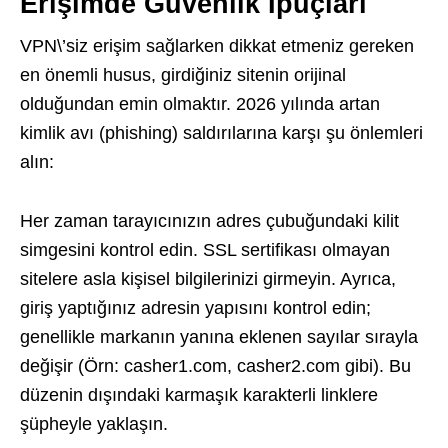
Erişimde Güvenlik İpuçları
VPN\’siz erişim sağlarken dikkat etmeniz gereken
en önemli husus, girdiğiniz sitenin orijinal
olduğundan emin olmaktır. 2026 yılında artan
kimlik avı (phishing) saldırılarına karşı şu önlemleri
alın:
Her zaman tarayıcınızın adres çubuğundaki kilit
simgesini kontrol edin. SSL sertifikası olmayan
sitelere asla kişisel bilgilerinizi girmeyin. Ayrıca,
giriş yaptığınız adresin yapısını kontrol edin;
genellikle markanın yanına eklenen sayılar sırayla
değişir (Örn: casher1.com, casher2.com gibi). Bu
düzenin dışındaki karmaşık karakterli linklere
şüpheyle yaklaşın.