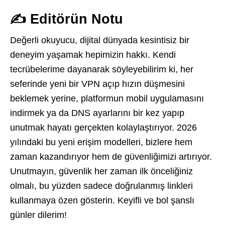
✍️ Editörün Notu
Değerli okuyucu, dijital dünyada kesintisiz bir
deneyim yaşamak hepimizin hakkı. Kendi
tecrübelerime dayanarak söyleyebilirim ki, her
seferinde yeni bir VPN açıp hızın düşmesini
beklemek yerine, platformun mobil uygulamasını
indirmek ya da DNS ayarlarını bir kez yapıp
unutmak hayatı gerçekten kolaylaştırıyor. 2026
yılındaki bu yeni erişim modelleri, bizlere hem
zaman kazandırıyor hem de güvenliğimizi artırıyor.
Unutmayın, güvenlik her zaman ilk önceliğiniz
olmalı, bu yüzden sadece doğrulanmış linkleri
kullanmaya özen gösterin. Keyifli ve bol şanslı
günler dilerim!