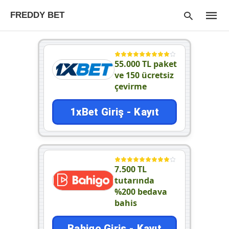
FREDDY BET
55.000 TL paket
ve 150 ücretsiz
Type
çevirme
your
searc
query
1xBet Giriş - Kayıt
and
hit
enter:
7.500 TL
tutarında
%200 bedava
bahis
Bahigo Giriş - Kayıt