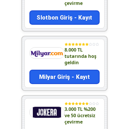
çevirme
Slotbon Giriş - Kayıt
8.000 TL
tutarında hoş
geldin
Milyar Giriş - Kayıt
3.000 TL %200
ve 50 ücretsiz
çevirme