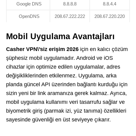
Google DNS
8.8.8.8
8.8.4.4
OpenDNS
208.67.222.222
208.67.220.220
Mobil Uygulama Avantajları
Casher VPN\’siz erişim 2026
için en kalıcı çözüm
şüphesiz mobil uygulamadır. Android ve iOS
cihazlar için optimize edilen uygulamalar, adres
değişikliklerinden etkilenmez. Uygulama, arka
planda güncel API üzerinden bağlantı kurduğu için
sizin yeni bir link aramanıza gerek kalmaz. Ayrıca,
mobil uygulama kullanımı veri tasarrufu sağlar ve
biyometrik giriş (parmak izi, yüz tanıma) özellikleri
sayesinde güvenliği en üst seviyeye çıkarır.