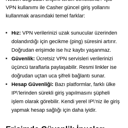
VPN kullanımı ile Casher güncel giriş yollarını
kullanmak arasındaki temel farklar:
Hız:
VPN verilerinizi uzak sunucular üzerinden
dolandırdığı için gecikme (ping) süresini artırır.
Doğrudan erişimde ise hız kaybı yaşanmaz.
Güvenlik:
Ücretsiz VPN servisleri verilerinizi
üçüncü taraflarla paylaşabilir. Resmi linkler ise
doğrudan uçtan uca şifreli bağlantı sunar.
Hesap Güvenliği:
Bazı platformlar, farklı ülke
IP\’lerinden sürekli giriş yapılmasını şüpheli
işlem olarak görebilir. Kendi yerel IP\’niz ile giriş
yapmak hesap sağlığı için daha iyidir.