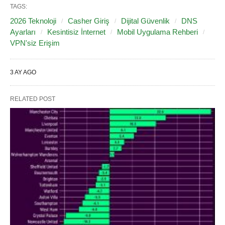
TAGS:
2026 Teknoloji
Casher Giriş
Dijital Güvenlik
DNS
Ayarları
Kesintisiz İnternet
Mobil Uygulama Rehberi
VPN'siz Erişim
3 AY AGO
RELATED POST