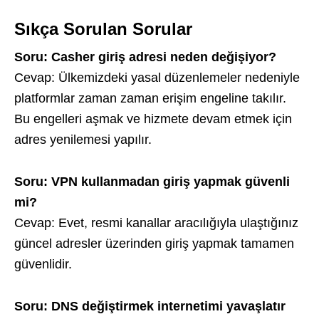
Sıkça Sorulan Sorular
Soru: Casher giriş adresi neden değişiyor?
Cevap: Ülkemizdeki yasal düzenlemeler nedeniyle
platformlar zaman zaman erişim engeline takılır.
Bu engelleri aşmak ve hizmete devam etmek için
adres yenilemesi yapılır.
Soru: VPN kullanmadan giriş yapmak güvenli
mi?
Cevap: Evet, resmi kanallar aracılığıyla ulaştığınız
güncel adresler üzerinden giriş yapmak tamamen
güvenlidir.
Soru: DNS değiştirmek internetimi yavaşlatır