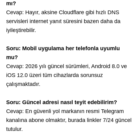
mı?
Cevap: Hayır, aksine Cloudflare gibi hızlı DNS
servisleri internet yanıt süresini bazen daha da
iyileştirebilir.
Soru: Mobil uygulama her telefonla uyumlu
mu?
Cevap: 2026 yılı güncel sürümleri, Android 8.0 ve
iOS 12.0 üzeri tüm cihazlarda sorunsuz
çalışmaktadır.
Soru: Güncel adresi nasıl teyit edebilirim?
Cevap: En güvenli yol markanın resmi Telegram
kanalına abone olmaktır, burada linkler 7/24 güncel
tutulur.