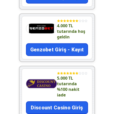
4.000 TL
tutarında hoş
geldin
Genzobet Giriş - Kayıt
5.000 TL
tutarında
%100 nakit
iade
Discount Casino Giriş