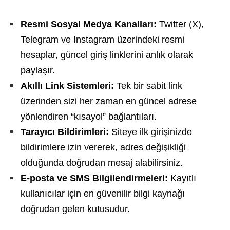
Resmi Sosyal Medya Kanalları:
Twitter (X),
Telegram ve Instagram üzerindeki resmi
hesaplar, güncel giriş linklerini anlık olarak
paylaşır.
Akıllı Link Sistemleri:
Tek bir sabit link
üzerinden sizi her zaman en güncel adrese
yönlendiren “kısayol” bağlantıları.
Tarayıcı Bildirimleri:
Siteye ilk girişinizde
bildirimlere izin vererek, adres değişikliği
olduğunda doğrudan mesaj alabilirsiniz.
E-posta ve SMS Bilgilendirmeleri:
Kayıtlı
kullanıcılar için en güvenilir bilgi kaynağı
doğrudan gelen kutusudur.