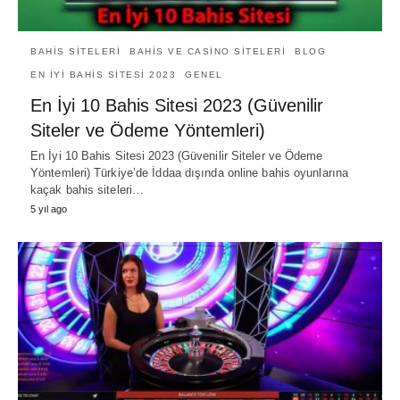
BAHIS SITELERI
BAHIS VE CASINO SITELERI
BLOG
EN İYI BAHIS SITESI 2023
GENEL
En İyi 10 Bahis Sitesi 2023 (Güvenilir
Siteler ve Ödeme Yöntemleri)
En İyi 10 Bahis Sitesi 2023 (Güvenilir Siteler ve Ödeme
Yöntemleri) Türkiye’de İddaa dışında online bahis oyunlarına
kaçak bahis siteleri…
5 yıl ago