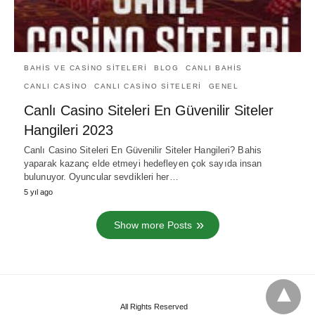
BAHIS VE CASINO SITELERI
BLOG
CANLI BAHIS
CANLI CASINO
CANLI CASINO SITELERI
GENEL
Canlı Casino Siteleri En Güvenilir Siteler
Hangileri 2023
Canlı Casino Siteleri En Güvenilir Siteler Hangileri? Bahis
yaparak kazanç elde etmeyi hedefleyen çok sayıda insan
bulunuyor. Oyuncular sevdikleri her…
5 yıl ago
Show more Posts
All Rights Reserved