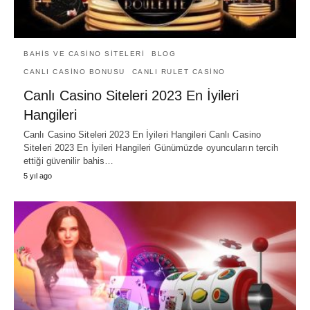
BAHIS VE CASINO SITELERI
BLOG
CANLI CASINO BONUSU
CANLI RULET CASINO
Canlı Casino Siteleri 2023 En İyileri
Hangileri
Canlı Casino Siteleri 2023 En İyileri Hangileri Canlı Casino
Siteleri 2023 En İyileri Hangileri Günümüzde oyuncuların tercih
ettiği güvenilir bahis…
5 yıl ago