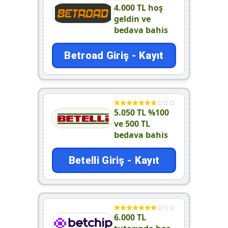
4.000 TL hoş
geldin ve
bedava bahis
Betroad Giriş - Kayıt
5.050 TL %100
ve 500 TL
bedava bahis
Betelli Giriş - Kayıt
6.000 TL