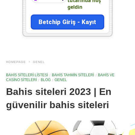
tutarında hoş
geldin
Betchip Giriş - Kayıt
HOMEPAGE
GENEL
BAHIS SITELERI LISTESI
BAHIS TAHMIN SITELERI
BAHIS VE
CASINO SITELERI
BLOG
GENEL
Bahis siteleri 2023 | En
güvenilir bahis siteleri