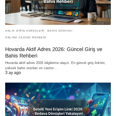
ANLIK GIRIŞ ADRESLERI
BAHIS DÜNYASI
ONLINE CASINO REHBERI
Hovarda Aktif Adres 2026: Güncel Giriş ve
Bahis Rehberi
Hovarda aktif adres 2026 bilgilerine ulaşın. En güncel giriş linkleri,
yüksek bahis oranları ve casino…
3 ay ago