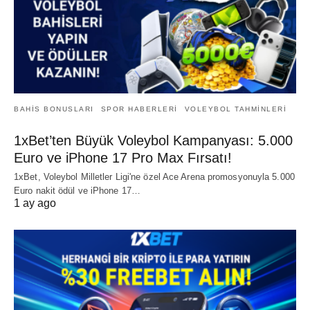
BAHIS BONUSLARI
SPOR HABERLERI
VOLEYBOL TAHMINLERI
1xBet’ten Büyük Voleybol Kampanyası: 5.000
Euro ve iPhone 17 Pro Max Fırsatı!
1xBet, Voleybol Milletler Ligi'ne özel Ace Arena promosyonuyla 5.000
Euro nakit ödül ve iPhone 17…
1 ay ago