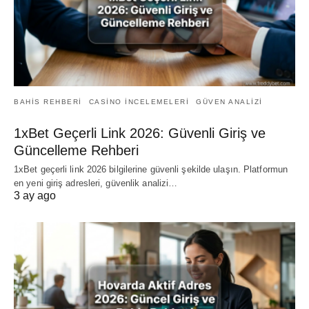
BAHIS REHBERI
CASINO İNCELEMELERI
GÜVEN ANALIZI
1xBet Geçerli Link 2026: Güvenli Giriş ve
Güncelleme Rehberi
1xBet geçerli link 2026 bilgilerine güvenli şekilde ulaşın. Platformun
en yeni giriş adresleri, güvenlik analizi…
3 ay ago