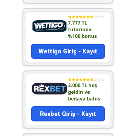
7.777 TL
tutarında
%100 bonus
Wettigo Giriş - Kayıt
3.000 TL hoş
geldin ve
bedava bahis
Rexbet Giriş - Kayıt