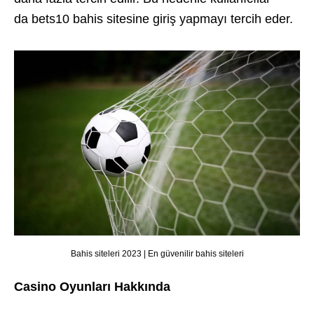
da bets10 bahis sitesine giriş yapmayı tercih eder.
Bahis siteleri 2023 | En güvenilir bahis siteleri
Casino Oyunları Hakkında