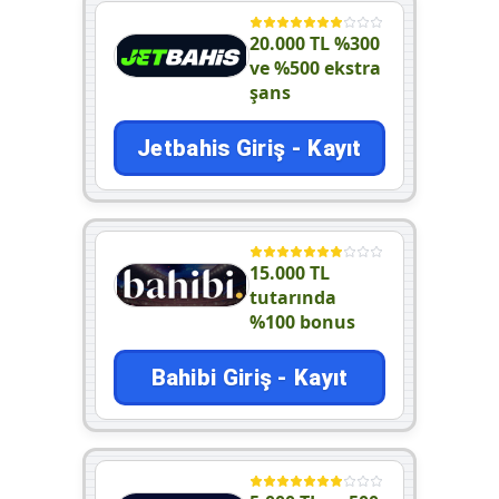
20.000 TL %300
ve %500 ekstra
şans
Jetbahis Giriş - Kayıt
15.000 TL
tutarında
%100 bonus
Bahibi Giriş - Kayıt