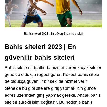
Bahis siteleri 2023 | En güvenilir bahis siteleri
Bahis siteleri 2023 | En
güvenilir bahis siteleri
Bahis siteleri adı altında hizmet veren kaçak siteler
genelde oldukça rağbet görür. Rexbet bahis sitesi
de oldukça güvenilir bir şekilde hizmet verir.
Genelde bu gibi sitelere giriş yapmak için güncel
adres üzerinden giriş yapmak gerekir. Ancak bahis
siteleri sürekli isim değiştirir. Bu nedenle bahis