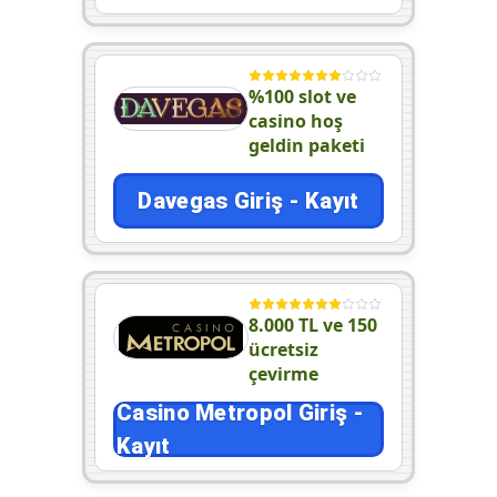
%100 slot ve
casino hoş
geldin paketi
Davegas Giriş - Kayıt
8.000 TL ve 150
ücretsiz
çevirme
Casino Metropol Giriş -
Kayıt