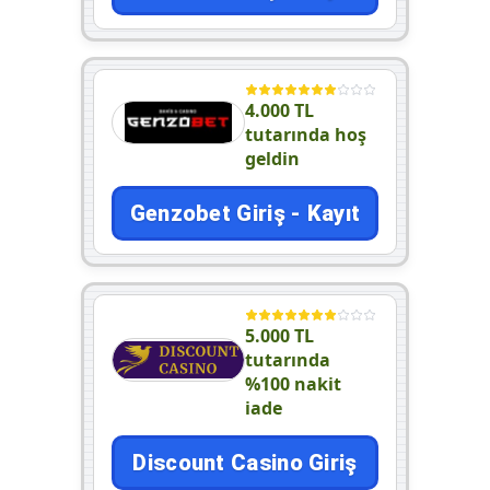
4.000 TL
tutarında hoş
geldin
Genzobet Giriş - Kayıt
5.000 TL
tutarında
%100 nakit
iade
Discount Casino Giriş