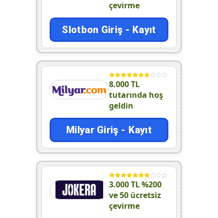
çevirme
Slotbon Giriş - Kayıt
8.000 TL
tutarında hoş
geldin
Milyar Giriş - Kayıt
3.000 TL %200
ve 50 ücretsiz
çevirme