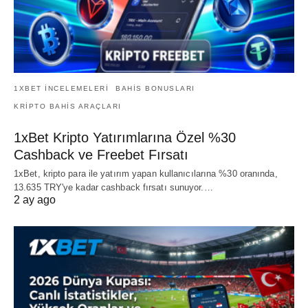
1XBET İNCELEMELERI
BAHIS BONUSLARI
KRIPTO BAHIS ARAÇLARI
1xBet Kripto Yatırımlarına Özel %30
Cashback ve Freebet Fırsatı
1xBet, kripto para ile yatırım yapan kullanıcılarına %30 oranında,
13.635 TRY'ye kadar cashback fırsatı sunuyor.…
2 ay ago