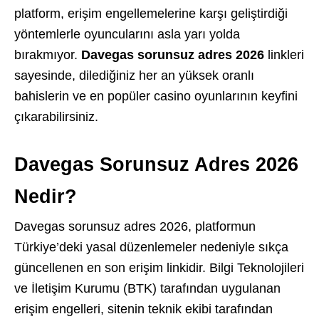
platform, erişim engellemelerine karşı geliştirdiği
yöntemlerle oyuncularını asla yarı yolda
bırakmıyor.
Davegas sorunsuz adres 2026
linkleri
sayesinde, dilediğiniz her an yüksek oranlı
bahislerin ve en popüler casino oyunlarının keyfini
çıkarabilirsiniz.
Davegas Sorunsuz Adres 2026
Nedir?
Davegas sorunsuz adres 2026, platformun
Türkiye’deki yasal düzenlemeler nedeniyle sıkça
güncellenen en son erişim linkidir. Bilgi Teknolojileri
ve İletişim Kurumu (BTK) tarafından uygulanan
erişim engelleri, sitenin teknik ekibi tarafından