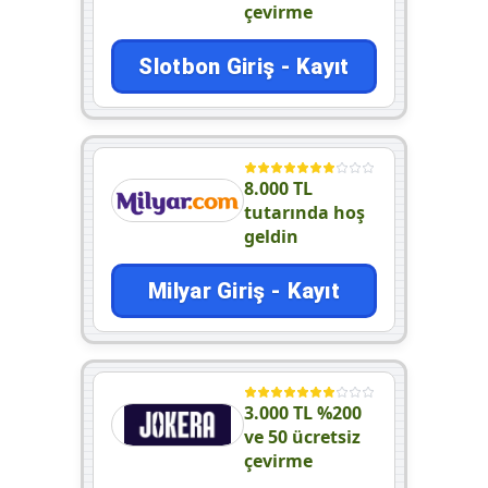
çevirme
Slotbon Giriş - Kayıt
8.000 TL
tutarında hoş
geldin
Milyar Giriş - Kayıt
3.000 TL %200
ve 50 ücretsiz
çevirme