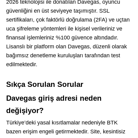
2026 teknolojisi ile donatılan Davegas, oyuncu
güvenliğini en üst seviyeye taşımıştır. SSL
sertifikaları, çok faktörlü doğrulama (2FA) ve uçtan
uca şifreleme yöntemleri ile kişisel verileriniz ve
finansal işlemleriniz %100 güvence altındadır.
Lisanslı bir platform olan Davegas, düzenli olarak
bağımsız denetleme kuruluşları tarafından test
edilmektedir.
Sıkça Sorulan Sorular
Davegas giriş adresi neden
değişiyor?
Türkiye’deki yasal kısıtlamalar nedeniyle BTK
bazen erişim engeli getirmektedir. Site, kesintisiz