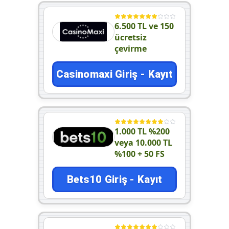
6.500 TL ve 150
ücretsiz
çevirme
Casinomaxi Giriş - Kayıt
1.000 TL %200
veya 10.000 TL
%100 + 50 FS
Bets10 Giriş - Kayıt