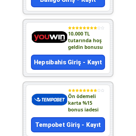
10.000 TL
tutarında hoş
geldin bonusu
Hepsibahis Giriş - Kayıt
Ön ödemeli
karta %15
bonus iadesi
Tempobet Giriş - Kayıt