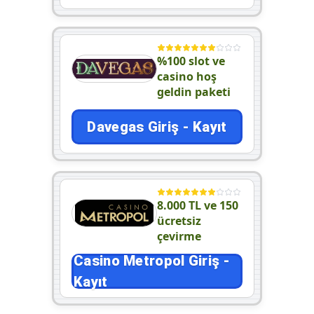
%100 slot ve
casino hoş
geldin paketi
Davegas Giriş - Kayıt
8.000 TL ve 150
ücretsiz
çevirme
Casino Metropol Giriş -
Kayıt