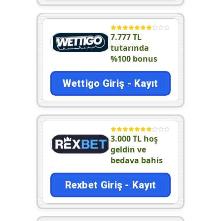
7.777 TL
tutarında
%100 bonus
Wettigo Giriş - Kayıt
3.000 TL hoş
geldin ve
bedava bahis
Rexbet Giriş - Kayıt