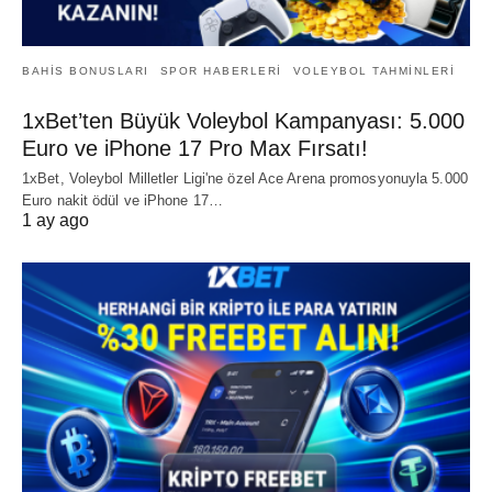
BAHIS BONUSLARI
SPOR HABERLERI
VOLEYBOL TAHMINLERI
1xBet’ten Büyük Voleybol Kampanyası: 5.000
Euro ve iPhone 17 Pro Max Fırsatı!
1xBet, Voleybol Milletler Ligi'ne özel Ace Arena promosyonuyla 5.000
Euro nakit ödül ve iPhone 17…
1 ay ago