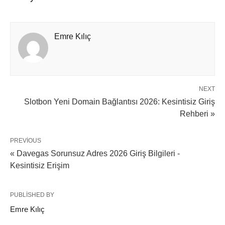
Emre Kılıç
NEXT
Slotbon Yeni Domain Bağlantısı 2026: Kesintisiz Giriş
Rehberi »
PREVIOUS
« Davegas Sorunsuz Adres 2026 Giriş Bilgileri -
Kesintisiz Erişim
PUBLISHED BY
Emre Kılıç