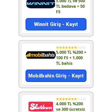
5.000 TL ve 500
TL bedava + 50
FS
Winnit Giriş - Kayıt
5.000 TL %200 +
100 FS + 1.000
TL bahis
Mobilbahis Giriş - Kayıt
4.000 TL %200
ve 300 ücretsiz