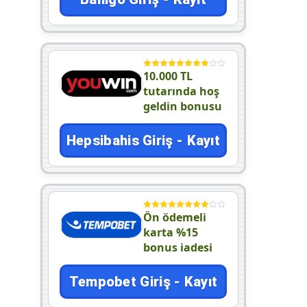
10.000 TL
tutarında hoş
geldin bonusu
Hepsibahis Giriş - Kayıt
Ön ödemeli
karta %15
bonus iadesi
Tempobet Giriş - Kayıt