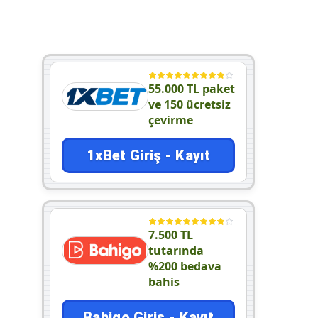
55.000 TL paket
ve 150 ücretsiz
çevirme
1xBet Giriş - Kayıt
7.500 TL
tutarında
%200 bedava
bahis
Bahigo Giriş - Kayıt