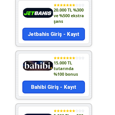
20.000 TL %300
ve %500 ekstra
şans
Jetbahis Giriş - Kayıt
15.000 TL
tutarında
%100 bonus
Bahibi Giriş - Kayıt