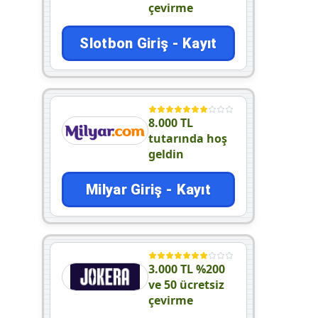
çevirme
Slotbon Giriş - Kayıt
8.000 TL
tutarında hoş
geldin
Milyar Giriş - Kayıt
3.000 TL %200
ve 50 ücretsiz
çevirme