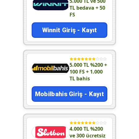
5.000 TL ve 500
TL bedava + 50
FS
Winnit Giriş - Kayıt
5.000 TL %200 +
100 FS + 1.000
TL bahis
Mobilbahis Giriş - Kayıt
4.000 TL %200
ve 300 ücretsiz