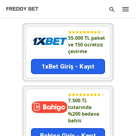
FREDDY BET
55.000 TL paket
ve 150 ücretsiz
Type
çevirme
your
searc
query
1xBet Giriş - Kayıt
and
hit
enter:
7.500 TL
tutarında
%200 bedava
bahis
Bahigo Giriş - Kayıt