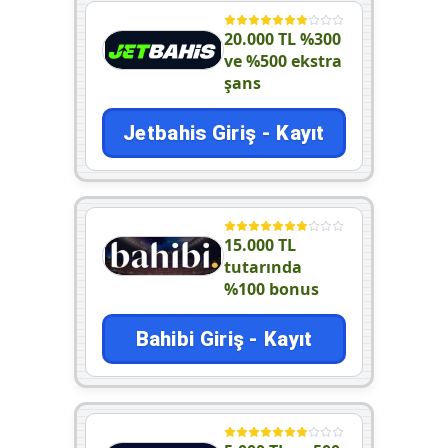
20.000 TL %300
ve %500 ekstra
şans
Jetbahis Giriş - Kayıt
15.000 TL
tutarında
%100 bonus
Bahibi Giriş - Kayıt