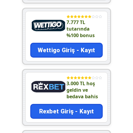
7.777 TL
tutarında
%100 bonus
Wettigo Giriş - Kayıt
3.000 TL hoş
geldin ve
bedava bahis
Rexbet Giriş - Kayıt