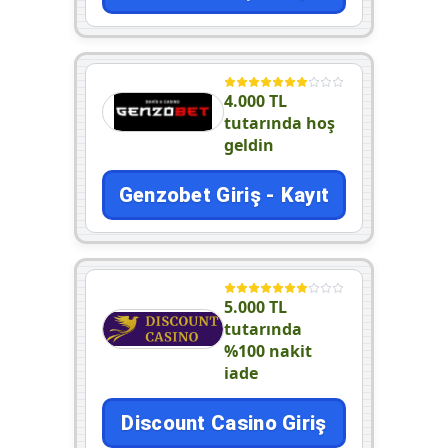
4.000 TL
tutarında hoş
geldin
Genzobet Giriş - Kayıt
5.000 TL
tutarında
%100 nakit
iade
Discount Casino Giriş