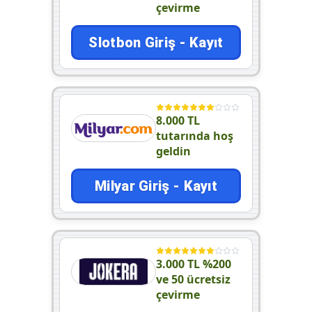
çevirme
Slotbon Giriş - Kayıt
8.000 TL
tutarında hoş
geldin
Milyar Giriş - Kayıt
3.000 TL %200
ve 50 ücretsiz
çevirme