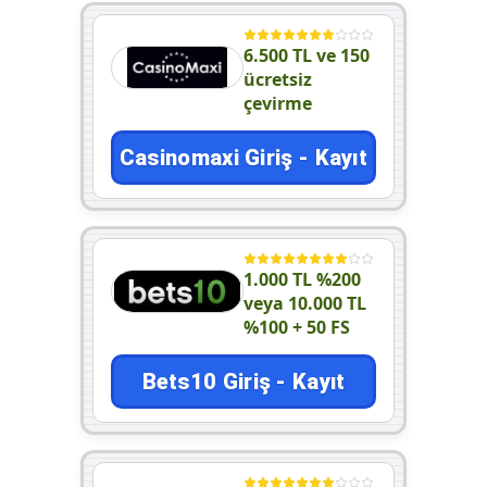
6.500 TL ve 150
ücretsiz
çevirme
Casinomaxi Giriş - Kayıt
1.000 TL %200
veya 10.000 TL
%100 + 50 FS
Bets10 Giriş - Kayıt