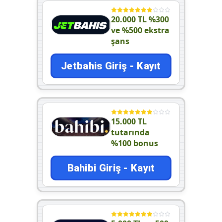
20.000 TL %300
ve %500 ekstra
şans
Jetbahis Giriş - Kayıt
15.000 TL
tutarında
%100 bonus
Bahibi Giriş - Kayıt