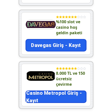
%100 slot ve
casino hoş
geldin paketi
Davegas Giriş - Kayıt
8.000 TL ve 150
ücretsiz
çevirme
Casino Metropol Giriş -
Kayıt