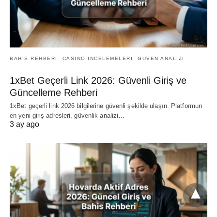
BAHIS REHBERI
CASINO İNCELEMELERI
GÜVEN ANALIZI
1xBet Geçerli Link 2026: Güvenli Giriş ve
Güncelleme Rehberi
1xBet geçerli link 2026 bilgilerine güvenli şekilde ulaşın. Platformun
en yeni giriş adresleri, güvenlik analizi…
3 ay ago