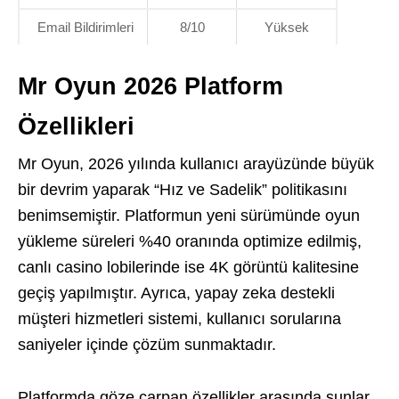
Email Bildirimleri
8/10
Yüksek
Mr Oyun 2026 Platform
Özellikleri
Mr Oyun, 2026 yılında kullanıcı arayüzünde büyük
bir devrim yaparak “Hız ve Sadelik” politikasını
benimsemiştir. Platformun yeni sürümünde oyun
yükleme süreleri %40 oranında optimize edilmiş,
canlı casino lobilerinde ise 4K görüntü kalitesine
geçiş yapılmıştır. Ayrıca, yapay zeka destekli
müşteri hizmetleri sistemi, kullanıcı sorularına
saniyeler içinde çözüm sunmaktadır.
Platformda göze çarpan özellikler arasında şunlar