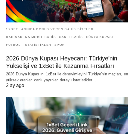
1XBET
ANINDA BONUS VEREN BAHIS SITELERI
BAHISARENA MOBIL BAHIS
CANLI BAHIS
DÜNYA KUPASI
FUTBOL
İSTATISTIKLER
SPOR
2026 Dünya Kupası Heyecanı: Türkiye’nin
Yükselişi ve 1xBet ile Kazanma Fırsatları
2026 Dünya Kupası'nı 1xBet ile deneyimleyin! Türkiye'nin maçları, en
yüksek oranlar, canlı yayınlar, detaylı istatistikler…
2 ay ago