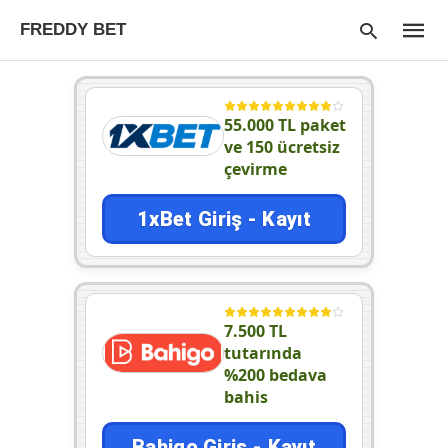
FREDDY BET
55.000 TL paket
ve 150 ücretsiz
Type
çevirme
your
searc
query
1xBet Giriş - Kayıt
and
hit
enter:
7.500 TL
tutarında
%200 bedava
bahis
Bahigo Giriş - Kayıt