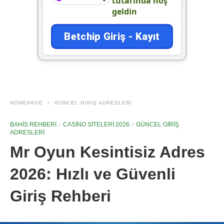
tutarında hoş
geldin
Betchip Giriş - Kayıt
HOMEPAGE
GÜNCEL GIRIŞ ADRESLERI
BAHIS REHBERI
CASINO SITELERI 2026
GÜNCEL GIRIŞ
ADRESLERI
Mr Oyun Kesintisiz Adres
2026: Hızlı ve Güvenli
Giriş Rehberi