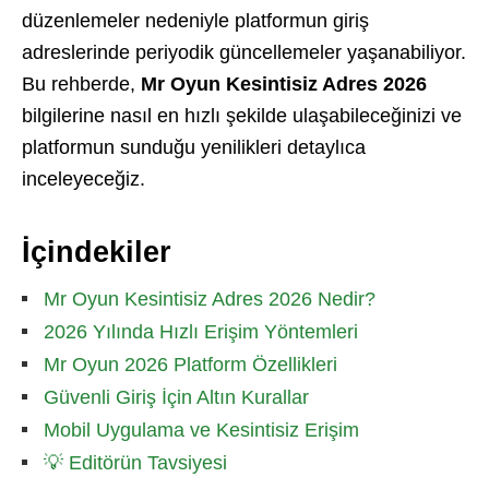
düzenlemeler nedeniyle platformun giriş
adreslerinde periyodik güncellemeler yaşanabiliyor.
Bu rehberde,
Mr Oyun Kesintisiz Adres 2026
bilgilerine nasıl en hızlı şekilde ulaşabileceğinizi ve
platformun sunduğu yenilikleri detaylıca
inceleyeceğiz.
İçindekiler
Mr Oyun Kesintisiz Adres 2026 Nedir?
2026 Yılında Hızlı Erişim Yöntemleri
Mr Oyun 2026 Platform Özellikleri
Güvenli Giriş İçin Altın Kurallar
Mobil Uygulama ve Kesintisiz Erişim
💡 Editörün Tavsiyesi