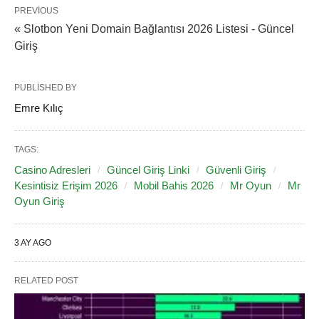
PREVIOUS
« Slotbon Yeni Domain Bağlantısı 2026 Listesi - Güncel
Giriş
PUBLISHED BY
Emre Kılıç
TAGS:
Casino Adresleri
Güncel Giriş Linki
Güvenli Giriş
Kesintisiz Erişim 2026
Mobil Bahis 2026
Mr Oyun
Mr
Oyun Giriş
3 AY AGO
RELATED POST