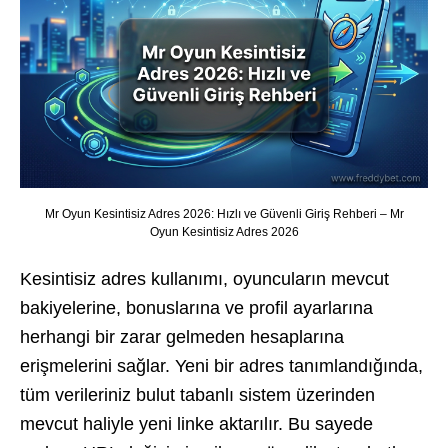
Mr Oyun Kesintisiz Adres 2026: Hızlı ve Güvenli Giriş Rehberi – Mr
Oyun Kesintisiz Adres 2026
Kesintisiz adres kullanımı, oyuncuların mevcut
bakiyelerine, bonuslarına ve profil ayarlarına
herhangi bir zarar gelmeden hesaplarına
erişmelerini sağlar. Yeni bir adres tanımlandığında,
tüm verileriniz bulut tabanlı sistem üzerinden
mevcut haliyle yeni linke aktarılır. Bu sayede