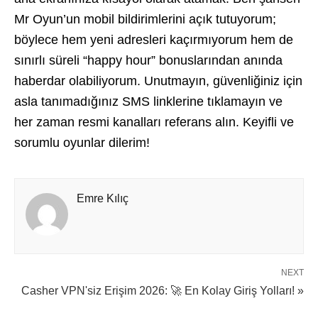
Mr Oyun’un mobil bildirimlerini açık tutuyorum;
böylece hem yeni adresleri kaçırmıyorum hem de
sınırlı süreli “happy hour” bonuslarından anında
haberdar olabiliyorum. Unutmayın, güvenliğiniz için
asla tanımadığınız SMS linklerine tıklamayın ve
her zaman resmi kanalları referans alın. Keyifli ve
sorumlu oyunlar dilerim!
Emre Kılıç
NEXT
Casher VPN'siz Erişim 2026: 🚀 En Kolay Giriş Yolları! »