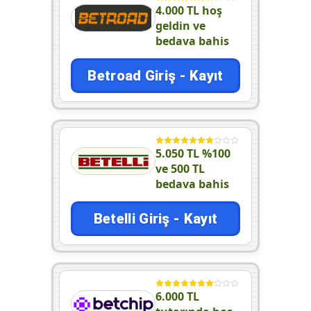
4.000 TL hoş
geldin ve
bedava bahis
Betroad Giriş - Kayıt
5.050 TL %100
ve 500 TL
bedava bahis
Betelli Giriş - Kayıt
6.000 TL