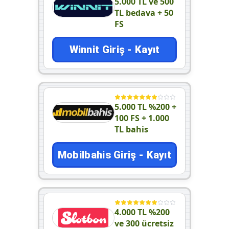
5.000 TL ve 500
TL bedava + 50
FS
Winnit Giriş - Kayıt
5.000 TL %200 +
100 FS + 1.000
TL bahis
Mobilbahis Giriş - Kayıt
4.000 TL %200
ve 300 ücretsiz