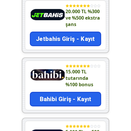
20.000 TL %300
ve %500 ekstra
şans
Jetbahis Giriş - Kayıt
15.000 TL
tutarında
%100 bonus
Bahibi Giriş - Kayıt