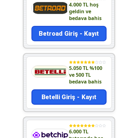
4.000 TL hoş
geldin ve
bedava bahis
Betroad Giriş - Kayıt
5.050 TL %100
ve 500 TL
bedava bahis
Betelli Giriş - Kayıt
6.000 TL