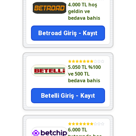
4.000 TL hoş
geldin ve
bedava bahis
Betroad Giriş - Kayıt
5.050 TL %100
ve 500 TL
bedava bahis
Betelli Giriş - Kayıt
6.000 TL