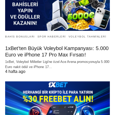
BAHIS BONUSLARI
SPOR HABERLERI
VOLEYBOL TAHMINLERI
1xBet’ten Büyük Voleybol Kampanyası: 5.000
Euro ve iPhone 17 Pro Max Fırsatı!
1xBet, Voleybol Milletler Ligi'ne özel Ace Arena promosyonuyla 5.000
Euro nakit ödül ve iPhone 17…
4 hafta ago