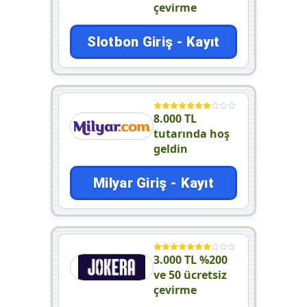
çevirme
Slotbon Giriş - Kayıt
8.000 TL
tutarında hoş
geldin
Milyar Giriş - Kayıt
3.000 TL %200
ve 50 ücretsiz
çevirme