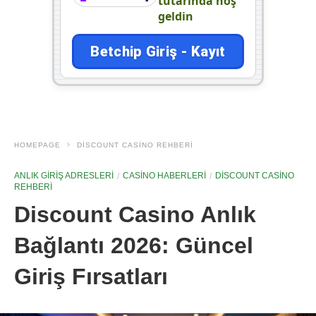
tutarında hoş
geldin
Betchip Giriş - Kayıt
HOMEPAGE
DISCOUNT CASINO REHBERI
ANLIK GIRIŞ ADRESLERI
CASINO HABERLERI
DISCOUNT CASINO
REHBERI
Discount Casino Anlık
Bağlantı 2026: Güncel
Giriş Fırsatları