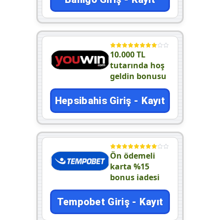
10.000 TL
tutarında hoş
geldin bonusu
Hepsibahis Giriş - Kayıt
Ön ödemeli
karta %15
bonus iadesi
Tempobet Giriş - Kayıt