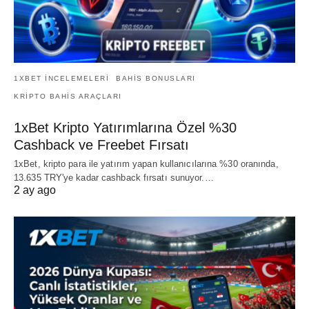
1XBET İNCELEMELERI
BAHIS BONUSLARI
KRIPTO BAHIS ARAÇLARI
1xBet Kripto Yatırımlarına Özel %30
Cashback ve Freebet Fırsatı
1xBet, kripto para ile yatırım yapan kullanıcılarına %30 oranında,
13.635 TRY'ye kadar cashback fırsatı sunuyor.…
2 ay ago