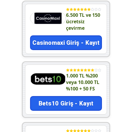
6.500 TL ve 150
ücretsiz
çevirme
Casinomaxi Giriş - Kayıt
1.000 TL %200
veya 10.000 TL
%100 + 50 FS
Bets10 Giriş - Kayıt