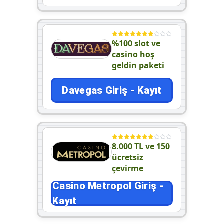
%100 slot ve
casino hoş
geldin paketi
Davegas Giriş - Kayıt
8.000 TL ve 150
ücretsiz
çevirme
Casino Metropol Giriş -
Kayıt