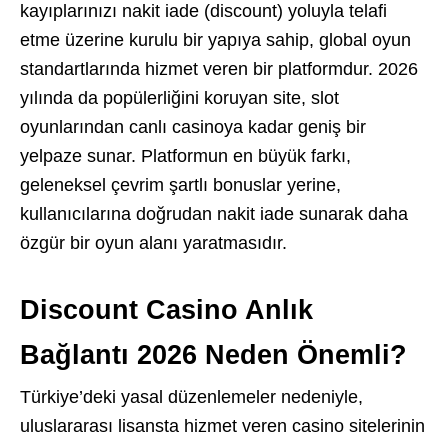
kayıplarınızı nakit iade (discount) yoluyla telafi
etme üzerine kurulu bir yapıya sahip, global oyun
standartlarında hizmet veren bir platformdur. 2026
yılında da popülerliğini koruyan site, slot
oyunlarından canlı casinoya kadar geniş bir
yelpaze sunar. Platformun en büyük farkı,
geleneksel çevrim şartlı bonuslar yerine,
kullanıcılarına doğrudan nakit iade sunarak daha
özgür bir oyun alanı yaratmasıdır.
Discount Casino Anlık
Bağlantı 2026 Neden Önemli?
Türkiye’deki yasal düzenlemeler nedeniyle,
uluslararası lisansta hizmet veren casino sitelerinin