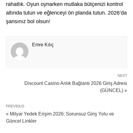
rahatlık. Oyun oynarken mutlaka bütçenizi kontrol
altında tutun ve eğlenceyi ön planda tutun. 2026’da
şansınız bol olsun!
Emre Kılıç
NEXT
Discount Casino Anlık Bağlantı 2026 Giriş Adresi
(GÜNCEL) »
PREVIOUS
« Milyar Yedek Erişim 2026: Sorunsuz Giriş Yolu ve
Güncel Linkler