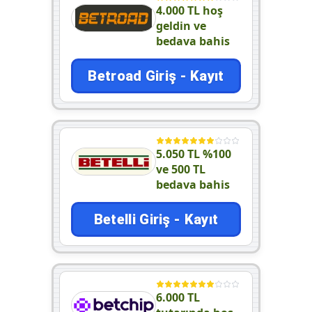
4.000 TL hoş
geldin ve
bedava bahis
Betroad Giriş - Kayıt
5.050 TL %100
ve 500 TL
bedava bahis
Betelli Giriş - Kayıt
6.000 TL