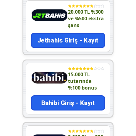
20.000 TL %300
ve %500 ekstra
şans
Jetbahis Giriş - Kayıt
15.000 TL
tutarında
%100 bonus
Bahibi Giriş - Kayıt