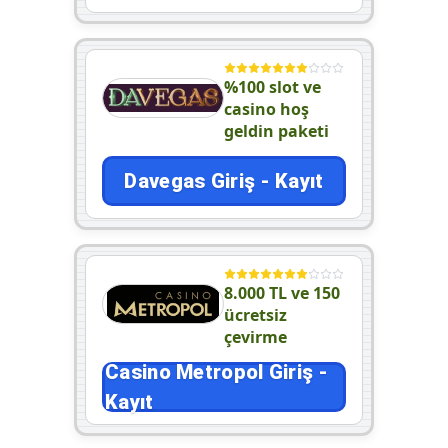
%100 slot ve
casino hoş
geldin paketi
Davegas Giriş - Kayıt
8.000 TL ve 150
ücretsiz
çevirme
Casino Metropol Giriş -
Kayıt