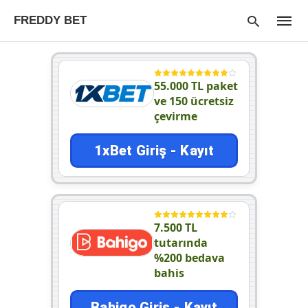
FREDDY BET
55.000 TL paket
ve 150 ücretsiz
Type
çevirme
your
searc
query
1xBet Giriş - Kayıt
and
hit
enter:
7.500 TL
tutarında
%200 bedava
bahis
Bahigo Giriş - Kayıt