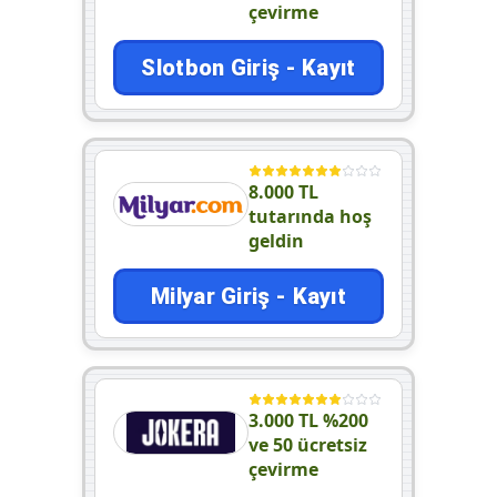
çevirme
Slotbon Giriş - Kayıt
8.000 TL
tutarında hoş
geldin
Milyar Giriş - Kayıt
3.000 TL %200
ve 50 ücretsiz
çevirme