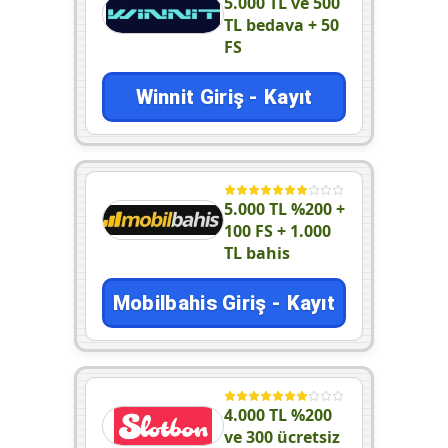
5.000 TL ve 500
TL bedava + 50
FS
Winnit Giriş - Kayıt
5.000 TL %200 +
100 FS + 1.000
TL bahis
Mobilbahis Giriş - Kayıt
4.000 TL %200
ve 300 ücretsiz