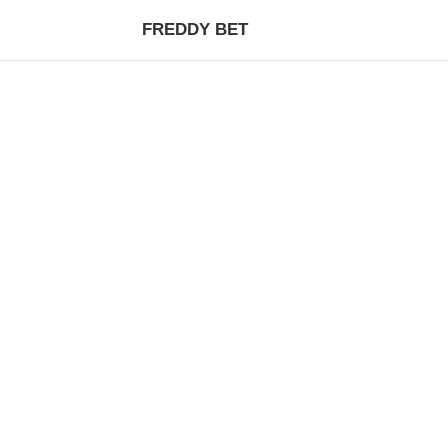
FREDDY BET