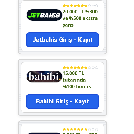
20.000 TL %300
ve %500 ekstra
şans
Jetbahis Giriş - Kayıt
15.000 TL
tutarında
%100 bonus
Bahibi Giriş - Kayıt