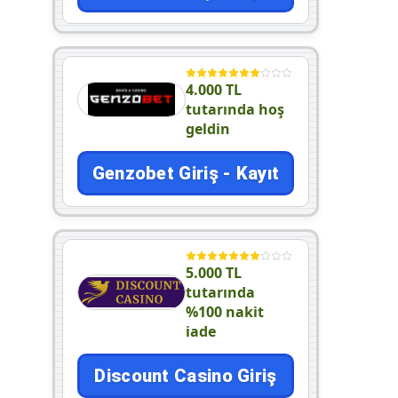
4.000 TL
tutarında hoş
geldin
Genzobet Giriş - Kayıt
5.000 TL
tutarında
%100 nakit
iade
Discount Casino Giriş