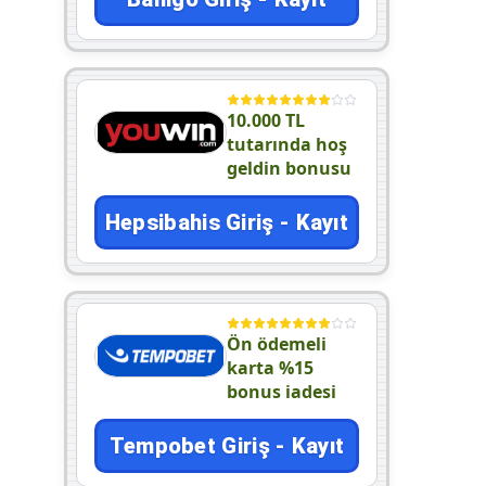
10.000 TL
tutarında hoş
geldin bonusu
Hepsibahis Giriş - Kayıt
Ön ödemeli
karta %15
bonus iadesi
Tempobet Giriş - Kayıt