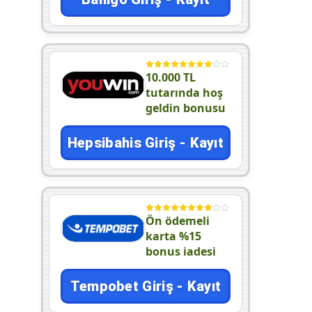
10.000 TL
tutarında hoş
geldin bonusu
Hepsibahis Giriş - Kayıt
Ön ödemeli
karta %15
bonus iadesi
Tempobet Giriş - Kayıt