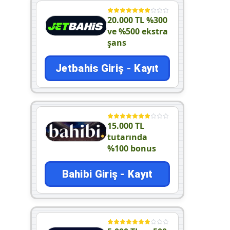
20.000 TL %300
ve %500 ekstra
şans
Jetbahis Giriş - Kayıt
15.000 TL
tutarında
%100 bonus
Bahibi Giriş - Kayıt