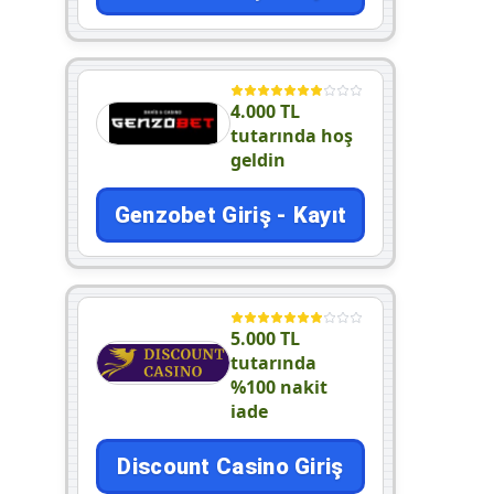
4.000 TL
tutarında hoş
geldin
Genzobet Giriş - Kayıt
5.000 TL
tutarında
%100 nakit
iade
Discount Casino Giriş