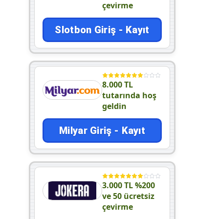
çevirme
Slotbon Giriş - Kayıt
8.000 TL
tutarında hoş
geldin
Milyar Giriş - Kayıt
3.000 TL %200
ve 50 ücretsiz
çevirme