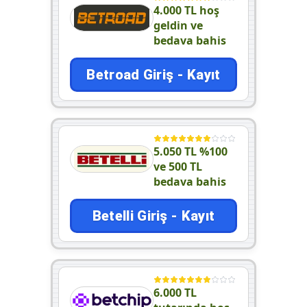
4.000 TL hoş
geldin ve
bedava bahis
Betroad Giriş - Kayıt
5.050 TL %100
ve 500 TL
bedava bahis
Betelli Giriş - Kayıt
6.000 TL