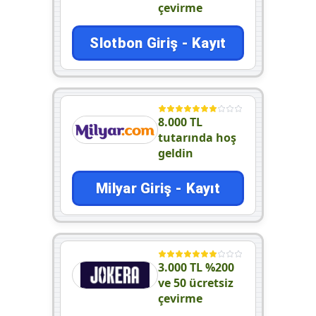
çevirme
Slotbon Giriş - Kayıt
8.000 TL
tutarında hoş
geldin
Milyar Giriş - Kayıt
3.000 TL %200
ve 50 ücretsiz
çevirme