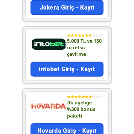
Jokera Giriş - Kayıt
5.000 TL ve 150
ücretsiz
çevirme
intobet Giriş - Kayıt
İlk üyeliğe
%300 bonus
paketi
Hovarda Giriş - Kayıt