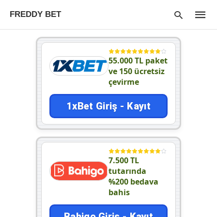
FREDDY BET
55.000 TL paket
ve 150 ücretsiz
Type
çevirme
your
searc
query
1xBet Giriş - Kayıt
and
hit
enter:
7.500 TL
tutarında
%200 bedava
bahis
Bahigo Giriş - Kayıt