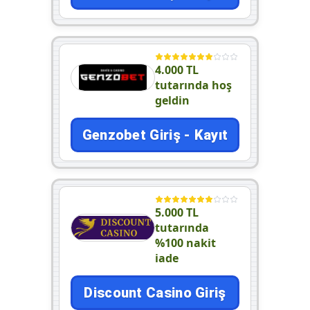
4.000 TL
tutarında hoş
geldin
Genzobet Giriş - Kayıt
5.000 TL
tutarında
%100 nakit
iade
Discount Casino Giriş