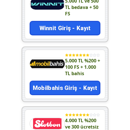
5.000 TL ve 500
TL bedava + 50
FS
Winnit Giriş - Kayıt
5.000 TL %200 +
100 FS + 1.000
TL bahis
Mobilbahis Giriş - Kayıt
4.000 TL %200
ve 300 ücretsiz