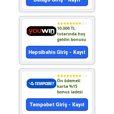
10.000 TL
tutarında hoş
geldin bonusu
Hepsibahis Giriş - Kayıt
Ön ödemeli
karta %15
bonus iadesi
Tempobet Giriş - Kayıt