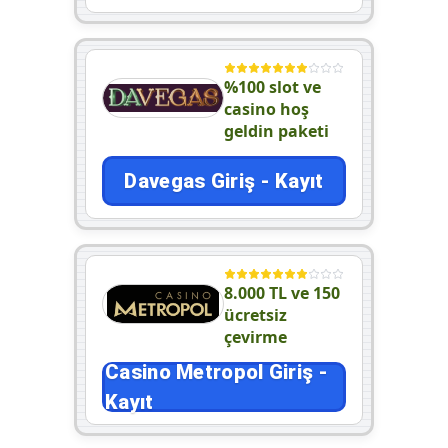
%100 slot ve
casino hoş
geldin paketi
Davegas Giriş - Kayıt
8.000 TL ve 150
ücretsiz
çevirme
Casino Metropol Giriş -
Kayıt