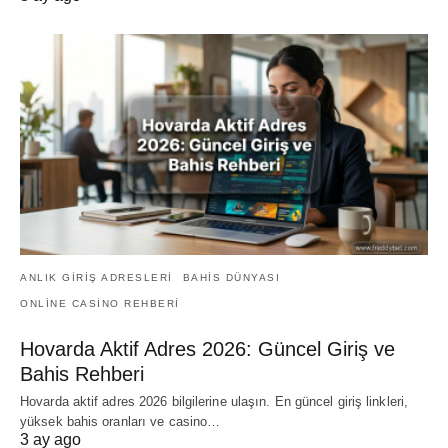
ANLIK GIRIŞ ADRESLERI
BAHIS DÜNYASI
ONLINE CASINO REHBERI
Hovarda Aktif Adres 2026: Güncel Giriş ve
Bahis Rehberi
Hovarda aktif adres 2026 bilgilerine ulaşın. En güncel giriş linkleri,
yüksek bahis oranları ve casino…
3 ay ago