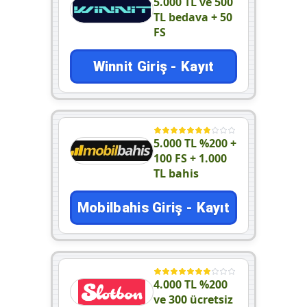
5.000 TL ve 500
TL bedava + 50
FS
Winnit Giriş - Kayıt
5.000 TL %200 +
100 FS + 1.000
TL bahis
Mobilbahis Giriş - Kayıt
4.000 TL %200
ve 300 ücretsiz