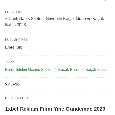
PREVIOUS
« Canlı Bahis Siteleri, Güvenilir Kaçak İddaa ve Kaçak
Bahis 2023
PUBLISHED BY
Emre Kılıç
TAGS:
Bahis Siteleri Gazino Siteleri
Kaçak Bahis
Kaçak İddaa
5 YIL AGO
RELATED POST
1xbet Reklam Filmi Yine Gündemde 2020