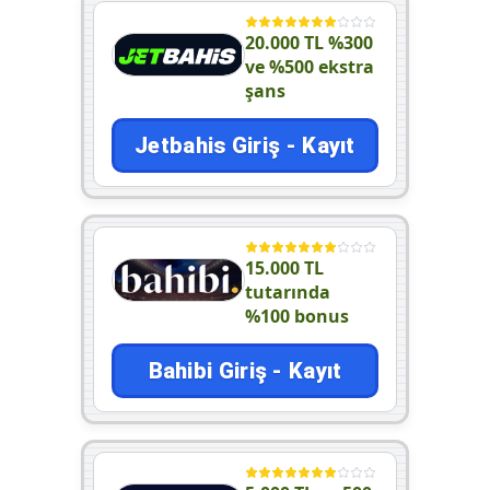
20.000 TL %300
ve %500 ekstra
şans
Jetbahis Giriş - Kayıt
15.000 TL
tutarında
%100 bonus
Bahibi Giriş - Kayıt