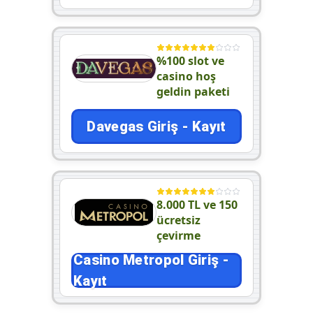
%100 slot ve
casino hoş
geldin paketi
Davegas Giriş - Kayıt
8.000 TL ve 150
ücretsiz
çevirme
Casino Metropol Giriş -
Kayıt