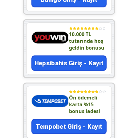
10.000 TL
tutarında hoş
geldin bonusu
Hepsibahis Giriş - Kayıt
Ön ödemeli
karta %15
bonus iadesi
Tempobet Giriş - Kayıt