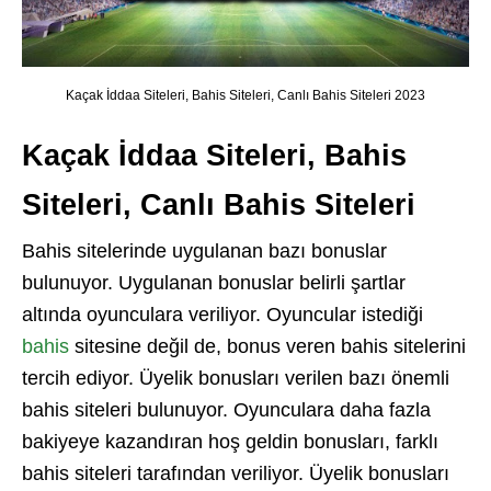
Kaçak İddaa Siteleri, Bahis Siteleri, Canlı Bahis Siteleri 2023
Kaçak İddaa Siteleri, Bahis
Siteleri, Canlı Bahis Siteleri
Bahis sitelerinde uygulanan bazı bonuslar
bulunuyor. Uygulanan bonuslar belirli şartlar
altında oyunculara veriliyor. Oyuncular istediği
bahis
sitesine değil de, bonus veren bahis sitelerini
tercih ediyor. Üyelik bonusları verilen bazı önemli
bahis siteleri bulunuyor. Oyunculara daha fazla
bakiyeye kazandıran hoş geldin bonusları, farklı
bahis siteleri tarafından veriliyor. Üyelik bonusları