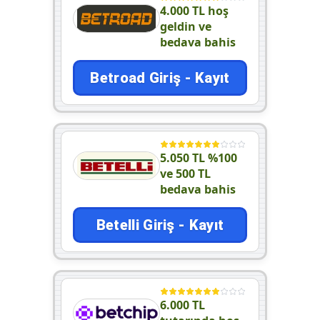
4.000 TL hoş
geldin ve
bedava bahis
Betroad Giriş - Kayıt
5.050 TL %100
ve 500 TL
bedava bahis
Betelli Giriş - Kayıt
6.000 TL