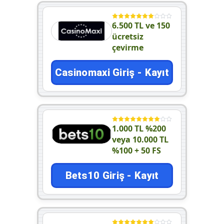
6.500 TL ve 150
ücretsiz
çevirme
Casinomaxi Giriş - Kayıt
1.000 TL %200
veya 10.000 TL
%100 + 50 FS
Bets10 Giriş - Kayıt