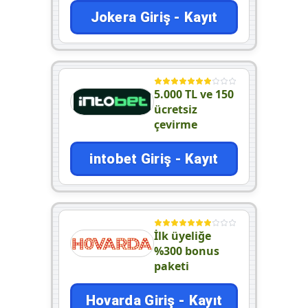
Jokera Giriş - Kayıt
5.000 TL ve 150
ücretsiz
çevirme
intobet Giriş - Kayıt
İlk üyeliğe
%300 bonus
paketi
Hovarda Giriş - Kayıt