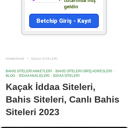
tutarında hoş
geldin
Betchip Giriş - Kayıt
HOMEPAGE
IDDAA SITELERI
BAHIS SITELERI ANKETLERI
BAHIS SITELERI GIRIŞ ADRESLERI
BLOG
İDDAA ANALIZLERI
IDDAA SITELERI
Kaçak İddaa Siteleri,
Bahis Siteleri, Canlı Bahis
Siteleri 2023