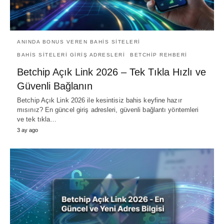
ANINDA BONUS VEREN BAHIS SITELERI
BAHIS SITELERI GIRIŞ ADRESLERI
BETCHIP REHBERI
Betchip Açık Link 2026 – Tek Tıkla Hızlı ve
Güvenli Bağlanın
Betchip Açık Link 2026 ile kesintisiz bahis keyfine hazır
mısınız? En güncel giriş adresleri, güvenli bağlantı yöntemleri
ve tek tıkla…
3 ay ago