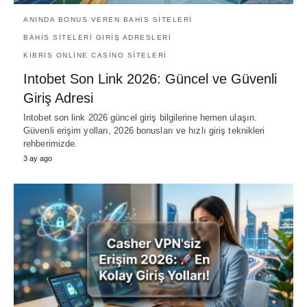
ANINDA BONUS VEREN BAHIS SITELERI
BAHIS SITELERI GIRIŞ ADRESLERI
KIBRIS ONLINE CASINO SITELERI
Intobet Son Link 2026: Güncel ve Güvenli
Giriş Adresi
Intobet son link 2026 güncel giriş bilgilerine hemen ulaşın.
Güvenli erişim yolları, 2026 bonusları ve hızlı giriş teknikleri
rehberimizde.
3 ay ago