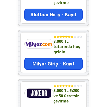
çevirme
Slotbon Giriş - Kayıt
8.000 TL
tutarında hoş
geldin
Milyar Giriş - Kayıt
3.000 TL %200
ve 50 ücretsiz
çevirme