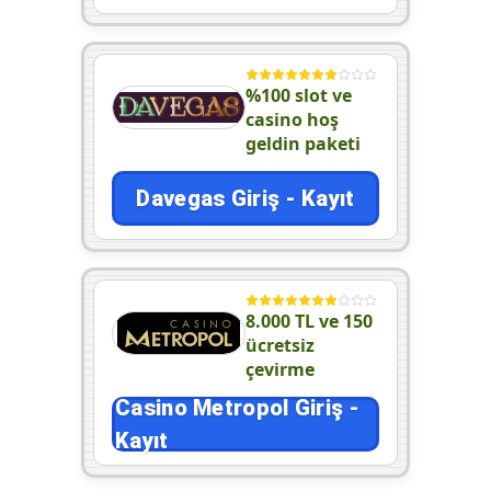
%100 slot ve
casino hoş
geldin paketi
Davegas Giriş - Kayıt
8.000 TL ve 150
ücretsiz
çevirme
Casino Metropol Giriş -
Kayıt