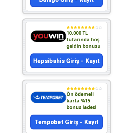
10.000 TL
tutarında hoş
geldin bonusu
Hepsibahis Giriş - Kayıt
Ön ödemeli
karta %15
bonus iadesi
Tempobet Giriş - Kayıt