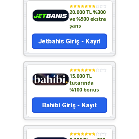
20.000 TL %300
ve %500 ekstra
şans
Jetbahis Giriş - Kayıt
15.000 TL
tutarında
%100 bonus
Bahibi Giriş - Kayıt