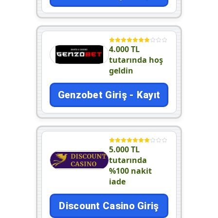
4.000 TL
tutarında hoş
geldin
Genzobet Giriş - Kayıt
5.000 TL
tutarında
%100 nakit
iade
Discount Casino Giriş