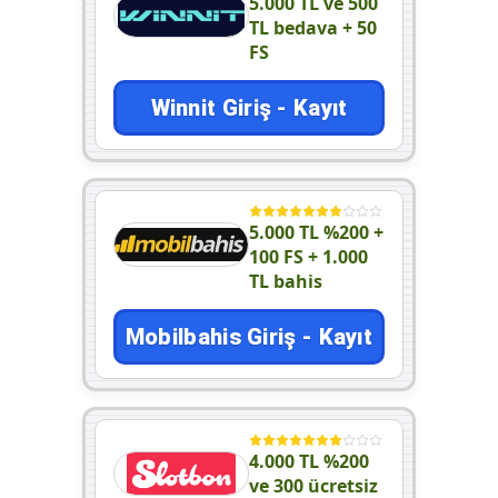
5.000 TL ve 500
TL bedava + 50
FS
Winnit Giriş - Kayıt
5.000 TL %200 +
100 FS + 1.000
TL bahis
Mobilbahis Giriş - Kayıt
4.000 TL %200
ve 300 ücretsiz