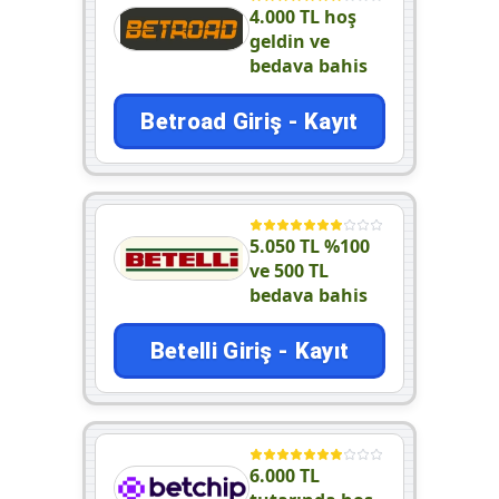
4.000 TL hoş
geldin ve
bedava bahis
Betroad Giriş - Kayıt
5.050 TL %100
ve 500 TL
bedava bahis
Betelli Giriş - Kayıt
6.000 TL