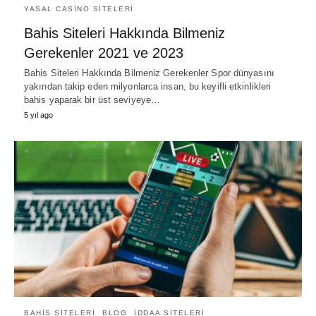
YASAL CASINO SITELERI
Bahis Siteleri Hakkında Bilmeniz
Gerekenler 2021 ve 2023
Bahis Siteleri Hakkında Bilmeniz Gerekenler Spor dünyasını
yakından takip eden milyonlarca insan, bu keyifli etkinlikleri
bahis yaparak bir üst seviyeye…
5 yıl ago
BAHIS SITELERI
BLOG
IDDAA SITELERI