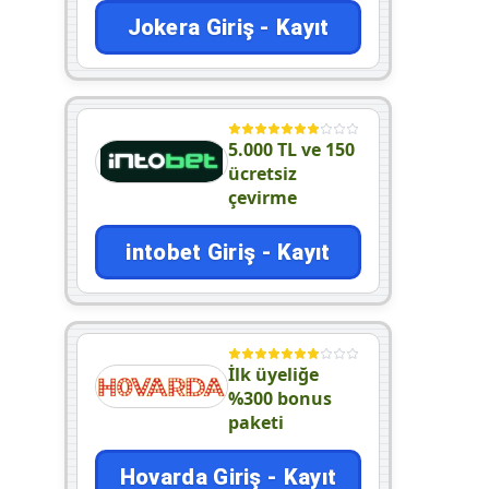
Jokera Giriş - Kayıt
5.000 TL ve 150
ücretsiz
çevirme
intobet Giriş - Kayıt
İlk üyeliğe
%300 bonus
paketi
Hovarda Giriş - Kayıt