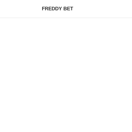
FREDDY BET