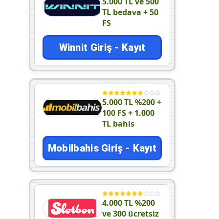
5.000 TL ve 500
TL bedava + 50
FS
Winnit Giriş - Kayıt
5.000 TL %200 +
100 FS + 1.000
TL bahis
Mobilbahis Giriş - Kayıt
4.000 TL %200
ve 300 ücretsiz