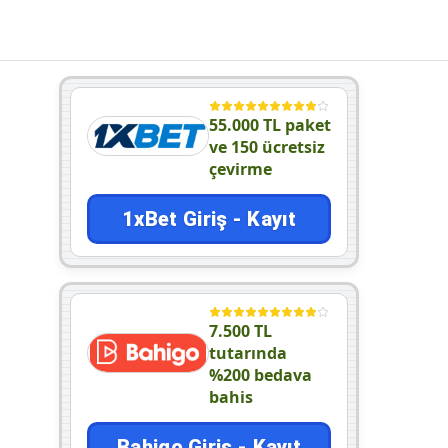
55.000 TL paket
ve 150 ücretsiz
çevirme
1xBet Giriş - Kayıt
7.500 TL
tutarında
%200 bedava
bahis
Bahigo Giriş - Kayıt