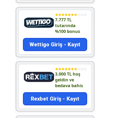
7.777 TL
tutarında
%100 bonus
Wettigo Giriş - Kayıt
3.000 TL hoş
geldin ve
bedava bahis
Rexbet Giriş - Kayıt