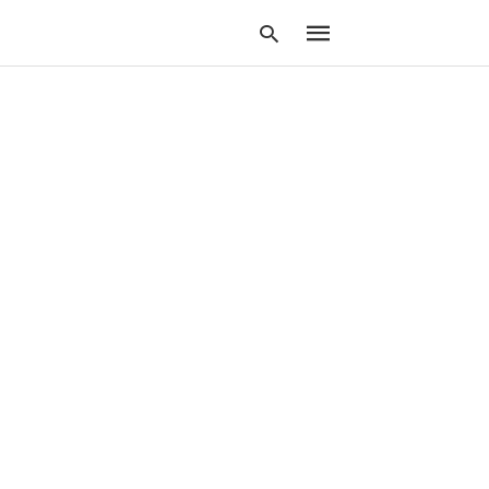
Type
your
search
query
and
hit
enter: