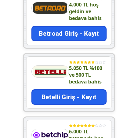
4.000 TL hoş
geldin ve
bedava bahis
Betroad Giriş - Kayıt
5.050 TL %100
ve 500 TL
bedava bahis
Betelli Giriş - Kayıt
6.000 TL