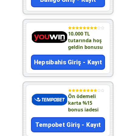
10.000 TL
tutarında hoş
geldin bonusu
Hepsibahis Giriş - Kayıt
Ön ödemeli
karta %15
bonus iadesi
Tempobet Giriş - Kayıt