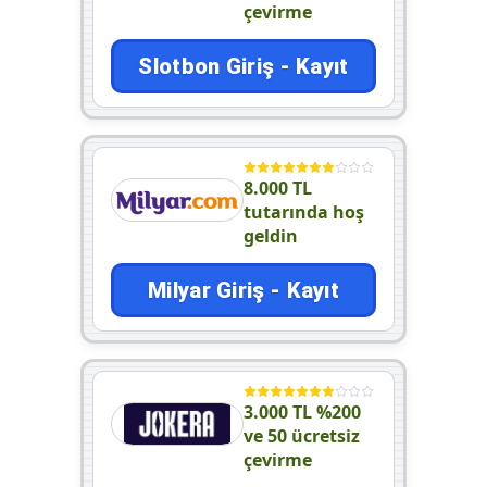
çevirme
Slotbon Giriş - Kayıt
8.000 TL
tutarında hoş
geldin
Milyar Giriş - Kayıt
3.000 TL %200
ve 50 ücretsiz
çevirme