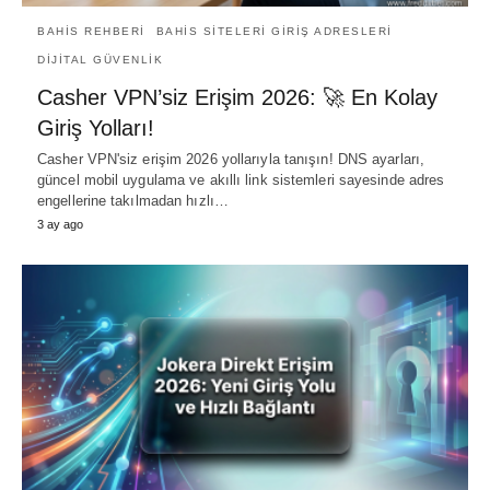
BAHIS REHBERI
BAHIS SITELERI GIRIŞ ADRESLERI
DIJITAL GÜVENLIK
Casher VPN’siz Erişim 2026: 🚀 En Kolay
Giriş Yolları!
Casher VPN'siz erişim 2026 yollarıyla tanışın! DNS ayarları,
güncel mobil uygulama ve akıllı link sistemleri sayesinde adres
engellerine takılmadan hızlı…
3 ay ago