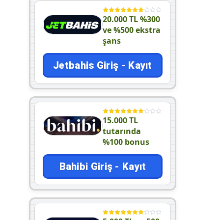
20.000 TL %300
ve %500 ekstra
şans
Jetbahis Giriş - Kayıt
15.000 TL
tutarında
%100 bonus
Bahibi Giriş - Kayıt