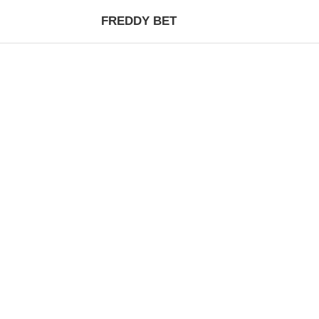
FREDDY BET