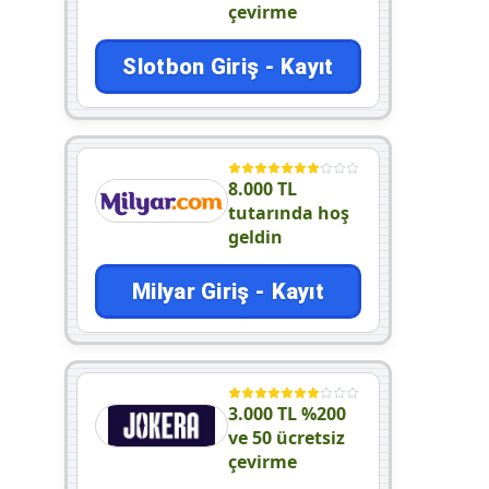
çevirme
Slotbon Giriş - Kayıt
8.000 TL
tutarında hoş
geldin
Milyar Giriş - Kayıt
3.000 TL %200
ve 50 ücretsiz
çevirme