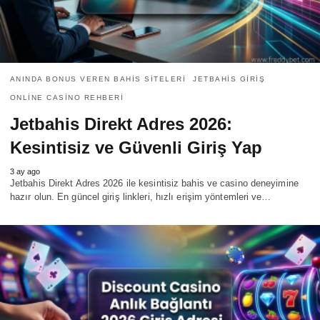
ANINDA BONUS VEREN BAHIS SITELERI
JETBAHIS GIRIŞ
ONLINE CASINO REHBERI
Jetbahis Direkt Adres 2026:
Kesintisiz ve Güvenli Giriş Yap
3 ay ago
Jetbahis Direkt Adres 2026 ile kesintisiz bahis ve casino deneyimine
hazır olun. En güncel giriş linkleri, hızlı erişim yöntemleri ve…