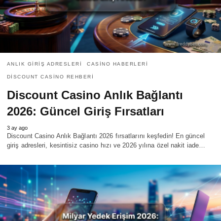
ANLIK GIRIŞ ADRESLERI
CASINO HABERLERI
DISCOUNT CASINO REHBERI
Discount Casino Anlık Bağlantı
2026: Güncel Giriş Fırsatları
3 ay ago
Discount Casino Anlık Bağlantı 2026 fırsatlarını keşfedin! En güncel
giriş adresleri, kesintisiz casino hızı ve 2026 yılına özel nakit iade…