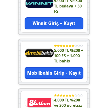
5.000 TL ve 500
TL bedava + 50
FS
Winnit Giriş - Kayıt
5.000 TL %200 +
100 FS + 1.000
TL bahis
Mobilbahis Giriş - Kayıt
4.000 TL %200
ve 300 ücretsiz