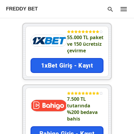
FREDDY BET
55.000 TL paket
ve 150 ücretsiz
Type
çevirme
your
searc
query
1xBet Giriş - Kayıt
and
hit
enter:
7.500 TL
tutarında
%200 bedava
bahis
Bahigo Giriş - Kayıt