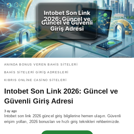
ANINDA BONUS VEREN BAHIS SITELERI
BAHIS SITELERI GIRIŞ ADRESLERI
KIBRIS ONLINE CASINO SITELERI
Intobet Son Link 2026: Güncel ve
Güvenli Giriş Adresi
3 ay ago
Intobet son link 2026 güncel giriş bilgilerine hemen ulaşın. Güvenli
erişim yolları, 2026 bonusları ve hızlı giriş teknikleri rehberimizde.