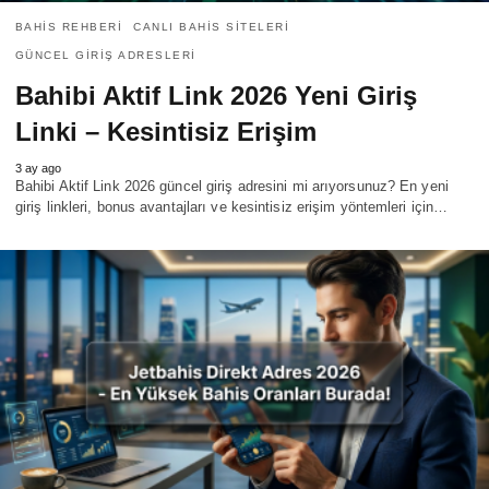
BAHIS REHBERI
CANLI BAHIS SITELERI
GÜNCEL GIRIŞ ADRESLERI
Bahibi Aktif Link 2026 Yeni Giriş
Linki – Kesintisiz Erişim
3 ay ago
Bahibi Aktif Link 2026 güncel giriş adresini mi arıyorsunuz? En yeni
giriş linkleri, bonus avantajları ve kesintisiz erişim yöntemleri için…