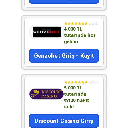
4.000 TL
tutarında hoş
geldin
Genzobet Giriş - Kayıt
5.000 TL
tutarında
%100 nakit
iade
Discount Casino Giriş