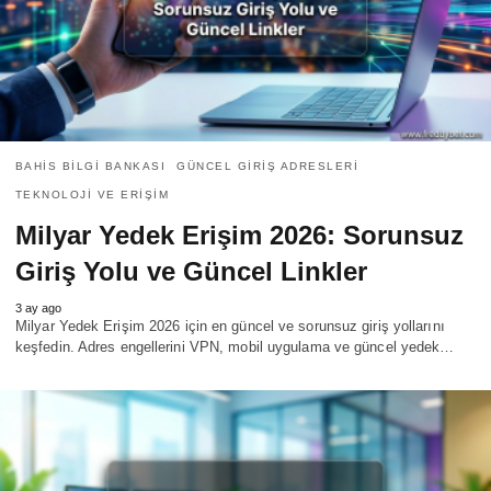
BAHIS BILGI BANKASI
GÜNCEL GIRIŞ ADRESLERI
TEKNOLOJI VE ERIŞIM
Milyar Yedek Erişim 2026: Sorunsuz
Giriş Yolu ve Güncel Linkler
3 ay ago
Milyar Yedek Erişim 2026 için en güncel ve sorunsuz giriş yollarını
keşfedin. Adres engellerini VPN, mobil uygulama ve güncel yedek…