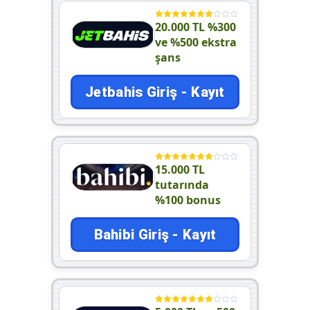
20.000 TL %300
ve %500 ekstra
şans
Jetbahis Giriş - Kayıt
15.000 TL
tutarında
%100 bonus
Bahibi Giriş - Kayıt