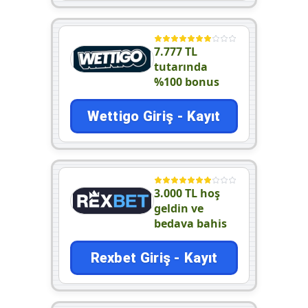
7.777 TL
tutarında
%100 bonus
Wettigo Giriş - Kayıt
3.000 TL hoş
geldin ve
bedava bahis
Rexbet Giriş - Kayıt