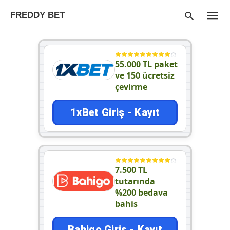
FREDDY BET
55.000 TL paket
ve 150 ücretsiz
Type
çevirme
your
searc
query
1xBet Giriş - Kayıt
and
hit
enter:
7.500 TL
tutarında
%200 bedava
bahis
Bahigo Giriş - Kayıt