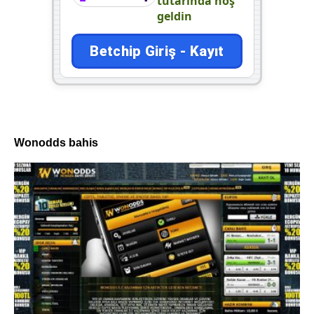
tutarında hoş
geldin
Betchip Giriş - Kayıt
Wonodds bahis