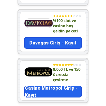
%100 slot ve
casino hoş
geldin paketi
Davegas Giriş - Kayıt
8.000 TL ve 150
ücretsiz
çevirme
Casino Metropol Giriş -
Kayıt