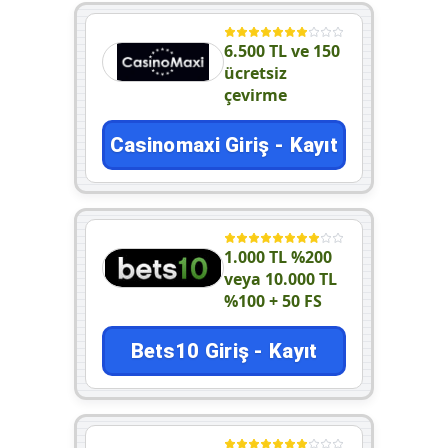
6.500 TL ve 150
ücretsiz
çevirme
Casinomaxi Giriş - Kayıt
1.000 TL %200
veya 10.000 TL
%100 + 50 FS
Bets10 Giriş - Kayıt