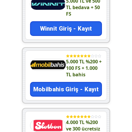
5.000 TL ve 500
TL bedava + 50
FS
Winnit Giriş - Kayıt
5.000 TL %200 +
100 FS + 1.000
TL bahis
Mobilbahis Giriş - Kayıt
4.000 TL %200
ve 300 ücretsiz