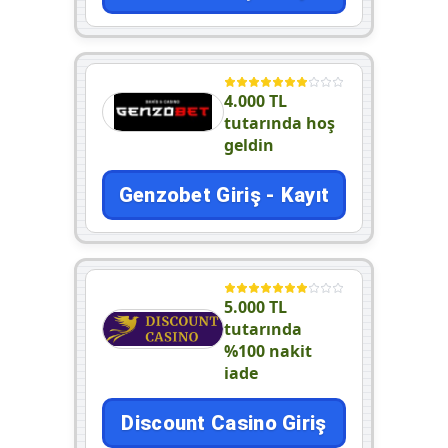
4.000 TL
tutarında hoş
geldin
Genzobet Giriş - Kayıt
5.000 TL
tutarında
%100 nakit
iade
Discount Casino Giriş