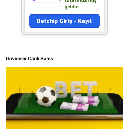
tutarında hoş
geldin
Betchip Giriş - Kayıt
Güveniler Canlı Bahis