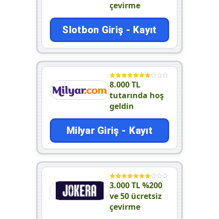
çevirme
Slotbon Giriş - Kayıt
8.000 TL
tutarında hoş
geldin
Milyar Giriş - Kayıt
3.000 TL %200
ve 50 ücretsiz
çevirme