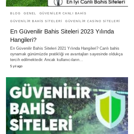
BLOG
GENEL
GÜVENILER CANLI BAHIS
GÜVENILIR BAHIS SITELERI
GÜVENILIR CASINO SITELERI
En Güvenilir Bahis Siteleri 2023 Yılında
Hangileri?
En Güvenilir Bahis Siteleri 2021 Yılında Hangileri? Canlı bahis
oynamak günümüzde pratikliği ve avantajları sayesinde oldukça
tercih edilmektedir. Ancak kullanıcıların…
5 yıl ago