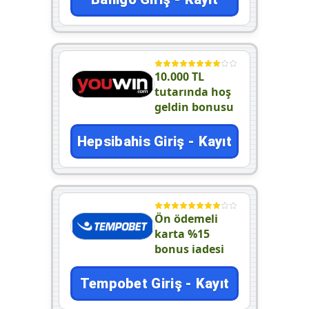
10.000 TL
tutarında hoş
geldin bonusu
Hepsibahis Giriş - Kayıt
Ön ödemeli
karta %15
bonus iadesi
Tempobet Giriş - Kayıt