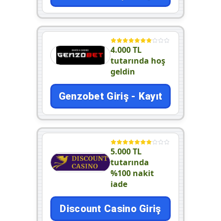
4.000 TL
tutarında hoş
geldin
Genzobet Giriş - Kayıt
5.000 TL
tutarında
%100 nakit
iade
Discount Casino Giriş