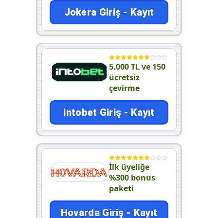
Jokera Giriş - Kayıt
5.000 TL ve 150
ücretsiz
çevirme
intobet Giriş - Kayıt
İlk üyeliğe
%300 bonus
paketi
Hovarda Giriş - Kayıt