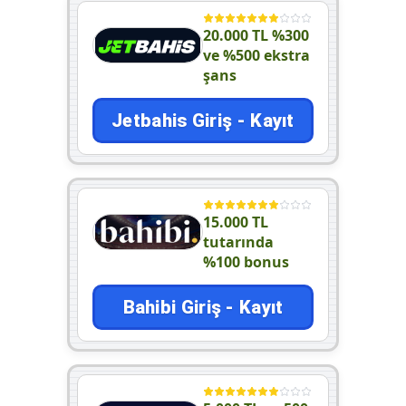
20.000 TL %300
ve %500 ekstra
şans
Jetbahis Giriş - Kayıt
15.000 TL
tutarında
%100 bonus
Bahibi Giriş - Kayıt