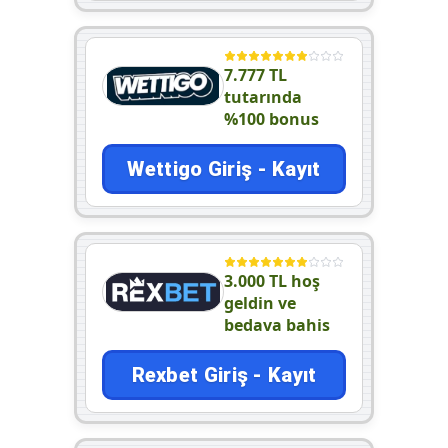
7.777 TL
tutarında
%100 bonus
Wettigo Giriş - Kayıt
3.000 TL hoş
geldin ve
bedava bahis
Rexbet Giriş - Kayıt