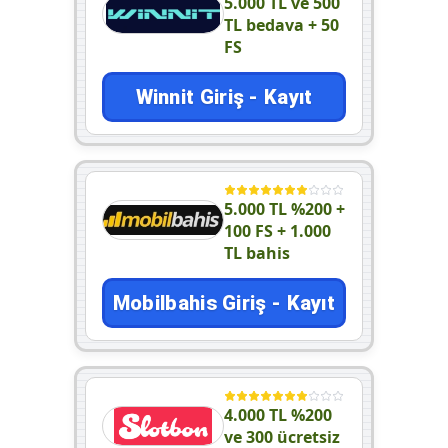
5.000 TL ve 500
TL bedava + 50
FS
Winnit Giriş - Kayıt
5.000 TL %200 +
100 FS + 1.000
TL bahis
Mobilbahis Giriş - Kayıt
4.000 TL %200
ve 300 ücretsiz