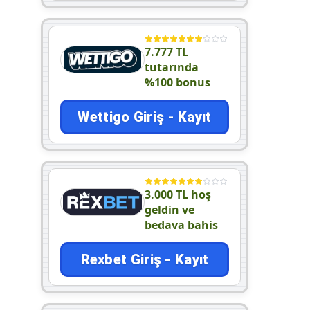
7.777 TL
tutarında
%100 bonus
Wettigo Giriş - Kayıt
3.000 TL hoş
geldin ve
bedava bahis
Rexbet Giriş - Kayıt