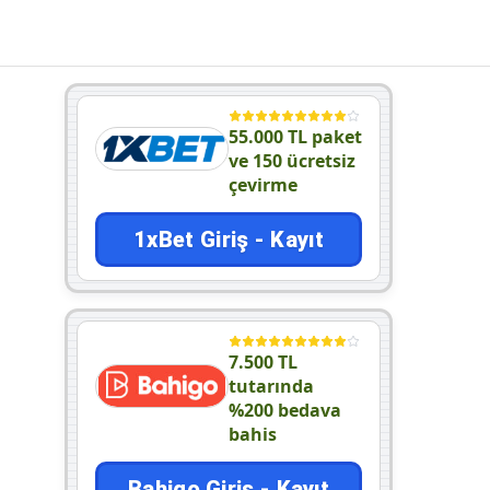
55.000 TL paket
ve 150 ücretsiz
çevirme
1xBet Giriş - Kayıt
7.500 TL
tutarında
%200 bedava
bahis
Bahigo Giriş - Kayıt