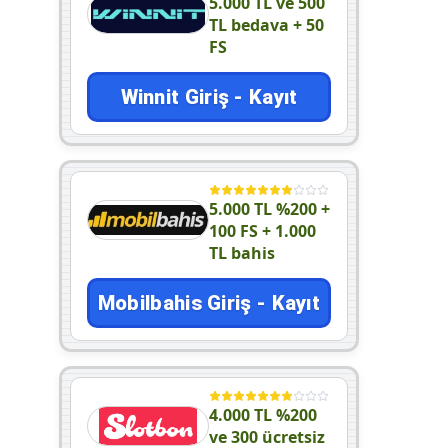
5.000 TL ve 500
TL bedava + 50
FS
Winnit Giriş - Kayıt
5.000 TL %200 +
100 FS + 1.000
TL bahis
Mobilbahis Giriş - Kayıt
4.000 TL %200
ve 300 ücretsiz