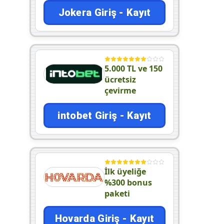
Jokera Giriş - Kayıt
5.000 TL ve 150
ücretsiz
çevirme
intobet Giriş - Kayıt
İlk üyeliğe
%300 bonus
paketi
Hovarda Giriş - Kayıt