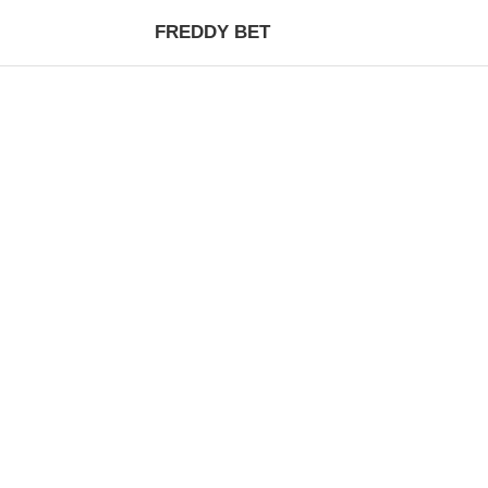
FREDDY BET