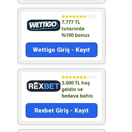
7.777 TL
tutarında
%100 bonus
Wettigo Giriş - Kayıt
3.000 TL hoş
geldin ve
bedava bahis
Rexbet Giriş - Kayıt