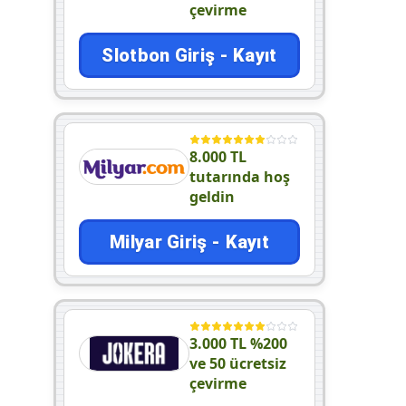
çevirme
Slotbon Giriş - Kayıt
8.000 TL
tutarında hoş
geldin
Milyar Giriş - Kayıt
3.000 TL %200
ve 50 ücretsiz
çevirme