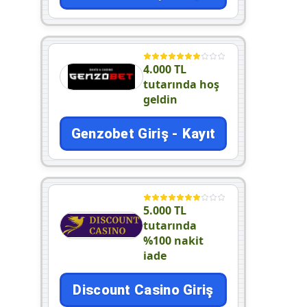
4.000 TL
tutarında hoş
geldin
Genzobet Giriş - Kayıt
5.000 TL
tutarında
%100 nakit
iade
Discount Casino Giriş