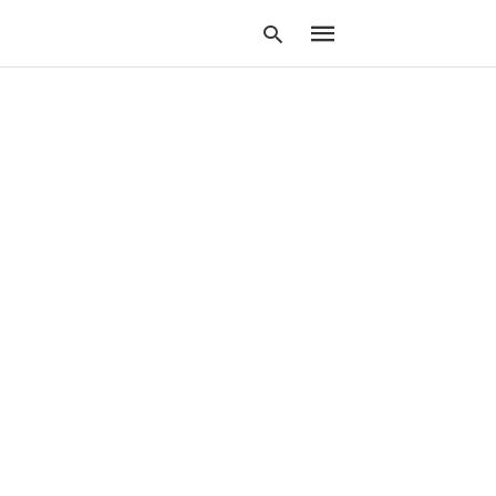
Type
your
search
query
and
hit
enter: