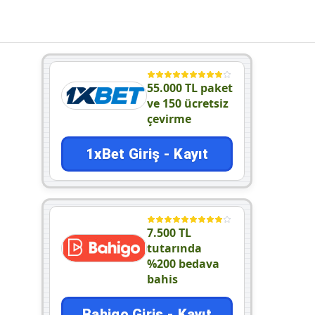
55.000 TL paket
ve 150 ücretsiz
çevirme
1xBet Giriş - Kayıt
7.500 TL
tutarında
%200 bedava
bahis
Bahigo Giriş - Kayıt