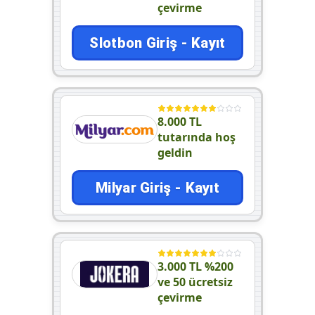
çevirme
Slotbon Giriş - Kayıt
8.000 TL
tutarında hoş
geldin
Milyar Giriş - Kayıt
3.000 TL %200
ve 50 ücretsiz
çevirme