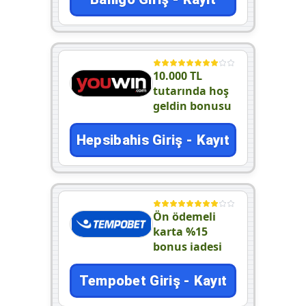
10.000 TL
tutarında hoş
geldin bonusu
Hepsibahis Giriş - Kayıt
Ön ödemeli
karta %15
bonus iadesi
Tempobet Giriş - Kayıt