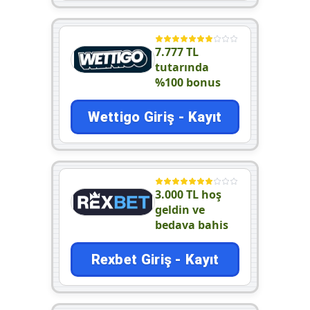
7.777 TL
tutarında
%100 bonus
Wettigo Giriş - Kayıt
3.000 TL hoş
geldin ve
bedava bahis
Rexbet Giriş - Kayıt