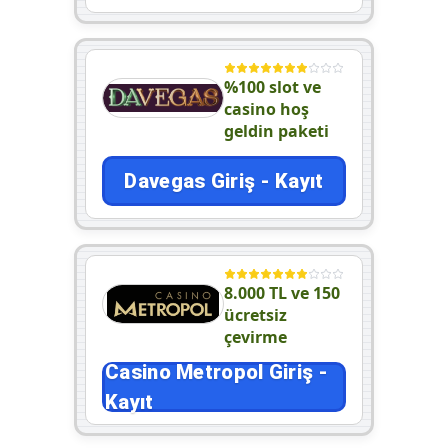
%100 slot ve
casino hoş
geldin paketi
Davegas Giriş - Kayıt
8.000 TL ve 150
ücretsiz
çevirme
Casino Metropol Giriş -
Kayıt