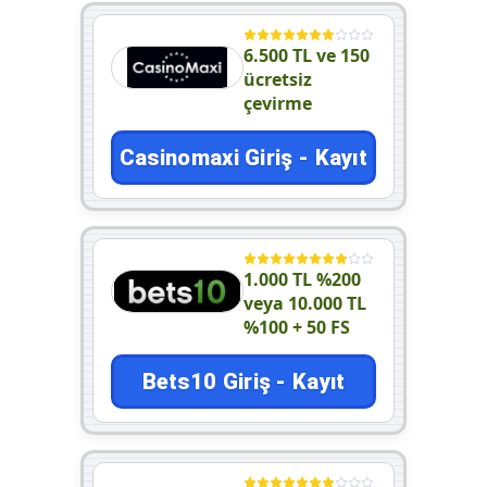
6.500 TL ve 150
ücretsiz
çevirme
Casinomaxi Giriş - Kayıt
1.000 TL %200
veya 10.000 TL
%100 + 50 FS
Bets10 Giriş - Kayıt