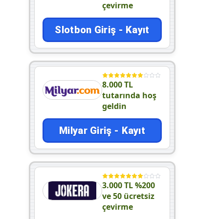
çevirme
Slotbon Giriş - Kayıt
8.000 TL
tutarında hoş
geldin
Milyar Giriş - Kayıt
3.000 TL %200
ve 50 ücretsiz
çevirme