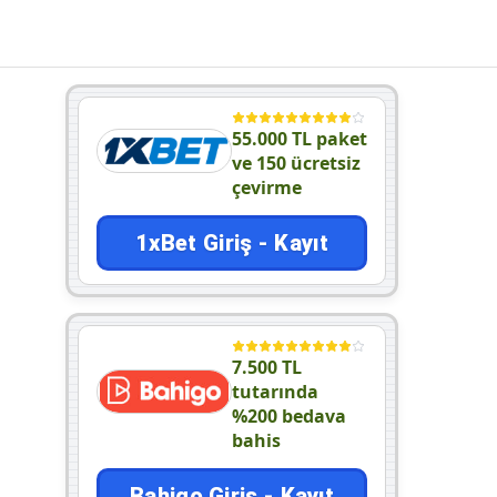
55.000 TL paket
ve 150 ücretsiz
çevirme
1xBet Giriş - Kayıt
7.500 TL
tutarında
%200 bedava
bahis
Bahigo Giriş - Kayıt