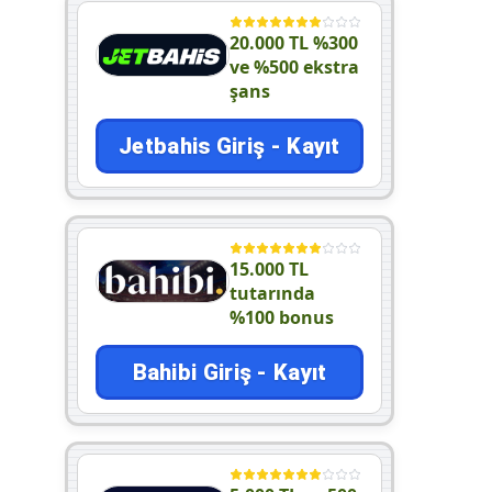
20.000 TL %300
ve %500 ekstra
şans
Jetbahis Giriş - Kayıt
15.000 TL
tutarında
%100 bonus
Bahibi Giriş - Kayıt