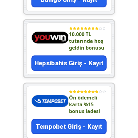
10.000 TL
tutarında hoş
geldin bonusu
Hepsibahis Giriş - Kayıt
Ön ödemeli
karta %15
bonus iadesi
Tempobet Giriş - Kayıt