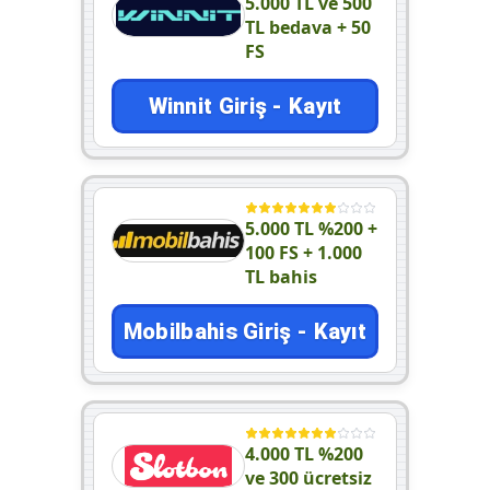
5.000 TL ve 500
TL bedava + 50
FS
Winnit Giriş - Kayıt
5.000 TL %200 +
100 FS + 1.000
TL bahis
Mobilbahis Giriş - Kayıt
4.000 TL %200
ve 300 ücretsiz