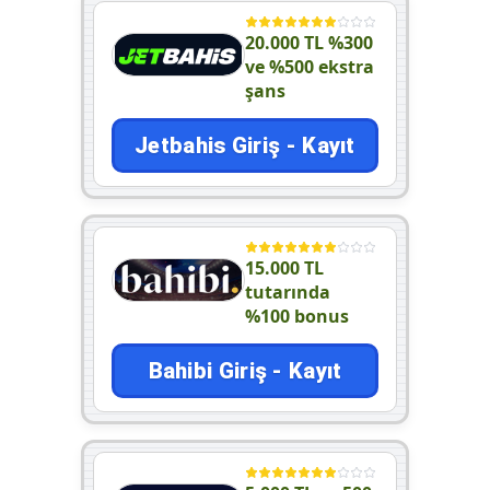
20.000 TL %300
ve %500 ekstra
şans
Jetbahis Giriş - Kayıt
15.000 TL
tutarında
%100 bonus
Bahibi Giriş - Kayıt