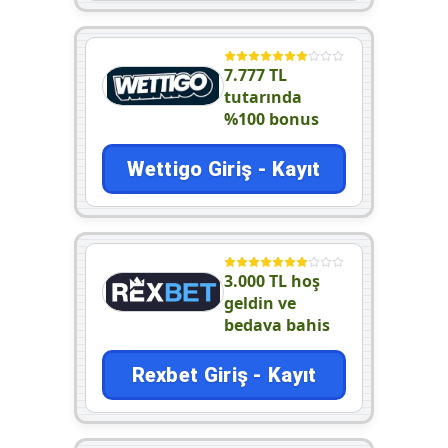
7.777 TL
tutarında
%100 bonus
Wettigo Giriş - Kayıt
3.000 TL hoş
geldin ve
bedava bahis
Rexbet Giriş - Kayıt