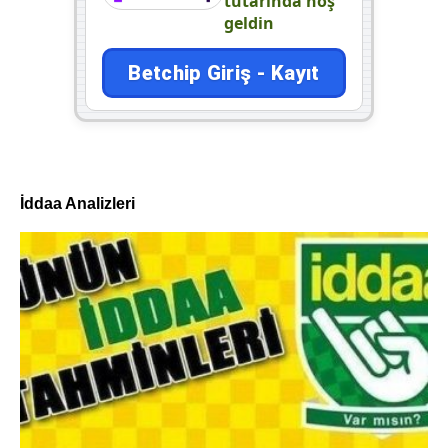
tutarında hoş
geldin
Betchip Giriş - Kayıt
İddaa Analizleri