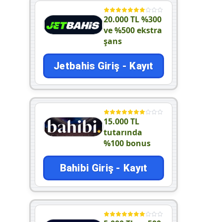
20.000 TL %300
ve %500 ekstra
şans
Jetbahis Giriş - Kayıt
15.000 TL
tutarında
%100 bonus
Bahibi Giriş - Kayıt