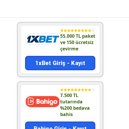
55.000 TL paket
ve 150 ücretsiz
çevirme
1xBet Giriş - Kayıt
7.500 TL
tutarında
%200 bedava
bahis
Bahigo Giriş - Kayıt