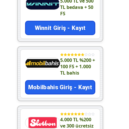
5.000 TL ve 500
TL bedava + 50
FS
Winnit Giriş - Kayıt
5.000 TL %200 +
100 FS + 1.000
TL bahis
Mobilbahis Giriş - Kayıt
4.000 TL %200
ve 300 ücretsiz