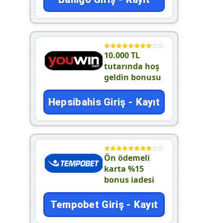
10.000 TL
tutarında hoş
geldin bonusu
Hepsibahis Giriş - Kayıt
Ön ödemeli
karta %15
bonus iadesi
Tempobet Giriş - Kayıt