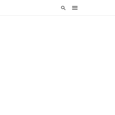
Type
your
search
query
and
hit
enter: