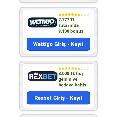
7.777 TL
tutarında
%100 bonus
Wettigo Giriş - Kayıt
3.000 TL hoş
geldin ve
bedava bahis
Rexbet Giriş - Kayıt