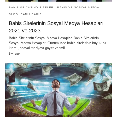
BAHIS VE CASINO SITELERI
BAHIS VE SOSYAL MEDYA
BLOG
CANLI BAHIS
Bahis Sitelerinin Sosyal Medya Hesapları
2021 ve 2023
Bahis Sitelerinin Sosyal Medya Hesapları Bahis Sitelerinin
Sosyal Medya Hesapları Günümüzde bahis sitelerinin büyük bir
kısmı, sosyal medyayı gayet verimli…
5 yıl ago