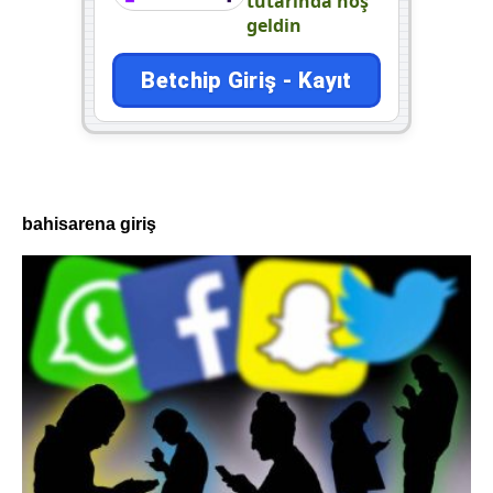
tutarında hoş
geldin
Betchip Giriş - Kayıt
bahisarena giriş