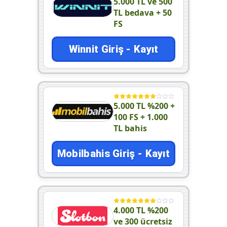
5.000 TL ve 500
TL bedava + 50
FS
Winnit Giriş - Kayıt
5.000 TL %200 +
100 FS + 1.000
TL bahis
Mobilbahis Giriş - Kayıt
4.000 TL %200
ve 300 ücretsiz