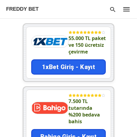
FREDDY BET
55.000 TL paket
ve 150 ücretsiz
Type
çevirme
your
searc
query
1xBet Giriş - Kayıt
and
hit
enter:
7.500 TL
tutarında
%200 bedava
bahis
Bahigo Giriş - Kayıt