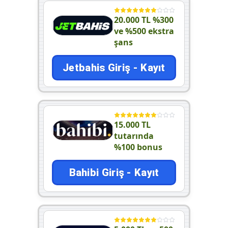
20.000 TL %300
ve %500 ekstra
şans
Jetbahis Giriş - Kayıt
15.000 TL
tutarında
%100 bonus
Bahibi Giriş - Kayıt