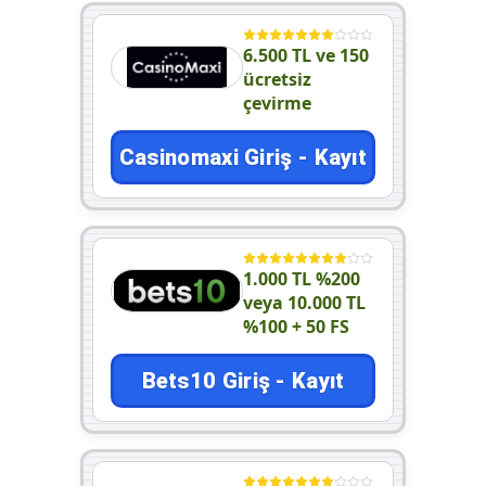
6.500 TL ve 150
ücretsiz
çevirme
Casinomaxi Giriş - Kayıt
1.000 TL %200
veya 10.000 TL
%100 + 50 FS
Bets10 Giriş - Kayıt