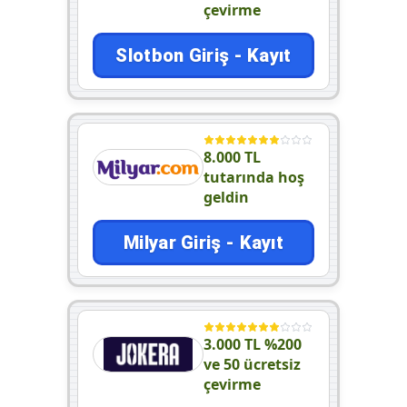
çevirme
Slotbon Giriş - Kayıt
8.000 TL
tutarında hoş
geldin
Milyar Giriş - Kayıt
3.000 TL %200
ve 50 ücretsiz
çevirme