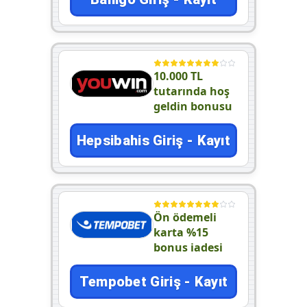
10.000 TL
tutarında hoş
geldin bonusu
Hepsibahis Giriş - Kayıt
Ön ödemeli
karta %15
bonus iadesi
Tempobet Giriş - Kayıt