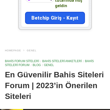
tutarında hoş
geldin
Betchip Giriş - Kayıt
HOMEPAGE
GENEL
BAHIS FORUM SITELERI
BAHIS SITELERI ANKETLERI
BAHIS
SITELERI FORUM
BLOG
GENEL
En Güvenilir Bahis Siteleri
Forum | 2023’in Önerilen
Siteleri