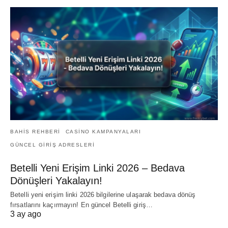
BAHIS REHBERI
CASINO KAMPANYALARI
GÜNCEL GIRIŞ ADRESLERI
Betelli Yeni Erişim Linki 2026 – Bedava
Dönüşleri Yakalayın!
Betelli yeni erişim linki 2026 bilgilerine ulaşarak bedava dönüş
fırsatlarını kaçırmayın! En güncel Betelli giriş…
3 ay ago