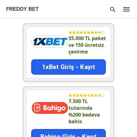
FREDDY BET
55.000 TL paket
ve 150 ücretsiz
Type
çevirme
your
searc
query
1xBet Giriş - Kayıt
and
hit
enter:
7.500 TL
tutarında
%200 bedava
bahis
Bahigo Giriş - Kayıt