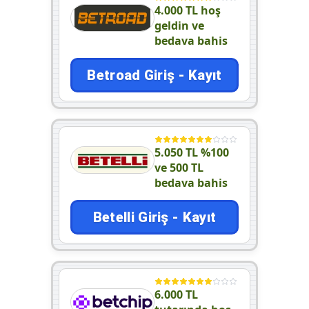
4.000 TL hoş
geldin ve
bedava bahis
Betroad Giriş - Kayıt
5.050 TL %100
ve 500 TL
bedava bahis
Betelli Giriş - Kayıt
6.000 TL