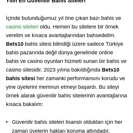
Yılın En Güvenilir Bahis Siteleri
İçinde bulunduğumuz yıl öne çıkan bazı bahis ve
casino siteleri
oldu. Hemen bu sitelere bir örnek
verelim ve kısaca avantajlarından bahsedelim.
Bets10
bahis sitesi bilindiği üzere sadece Türkiye
bahis pazarında değil dünya genelinde online
bahis ve casino oyunları hizmeti sunan bir bahis ve
casino sitesidir. 2023 yılına bakıldığında
Bets10
bahis sitesi
her zamanki performansını korudu ve
yine üyelerini memnun etmeyi başardı. Bu siteyi
örnek alarak güvenilir bahis sitelerinin avantajlarına
kısaca bakalım:
Güvenilir bahis siteleri lisanslı oldukları için her
zaman üyelerin hakları koruma altındadır.