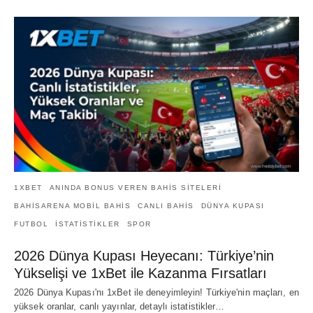
1XBET
ANINDA BONUS VEREN BAHIS SITELERI
BAHISARENA MOBIL BAHIS
CANLI BAHIS
DÜNYA KUPASI
FUTBOL
İSTATISTIKLER
SPOR
2026 Dünya Kupası Heyecanı: Türkiye’nin
Yükselişi ve 1xBet ile Kazanma Fırsatları
2026 Dünya Kupası'nı 1xBet ile deneyimleyin! Türkiye'nin maçları, en
yüksek oranlar, canlı yayınlar, detaylı istatistikler…