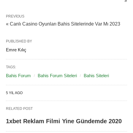
»
PREVIOUS
« Canlı Casino Oyunları Bahis Sitelerinde Var Mı 2023
PUBLISHED BY
Emre Kılıç
TAGS:
Bahis Forum
Bahis Forum Siteleri
Bahis Siteleri
5 YIL AGO
RELATED POST
1xbet Reklam Filmi Yine Gündemde 2020