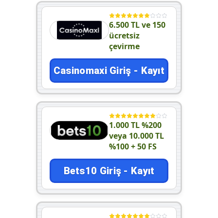
6.500 TL ve 150
ücretsiz
çevirme
Casinomaxi Giriş - Kayıt
1.000 TL %200
veya 10.000 TL
%100 + 50 FS
Bets10 Giriş - Kayıt