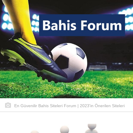
En Güvenilir Bahis Siteleri Forum | 2023'in Önerilen Siteleri