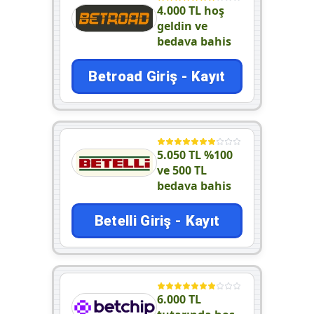
4.000 TL hoş
geldin ve
bedava bahis
Betroad Giriş - Kayıt
5.050 TL %100
ve 500 TL
bedava bahis
Betelli Giriş - Kayıt
6.000 TL