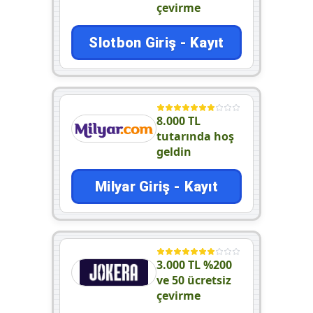
çevirme
Slotbon Giriş - Kayıt
8.000 TL
tutarında hoş
geldin
Milyar Giriş - Kayıt
3.000 TL %200
ve 50 ücretsiz
çevirme