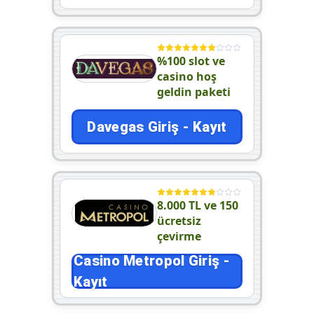
%100 slot ve
casino hoş
geldin paketi
Davegas Giriş - Kayıt
8.000 TL ve 150
ücretsiz
çevirme
Casino Metropol Giriş -
Kayıt