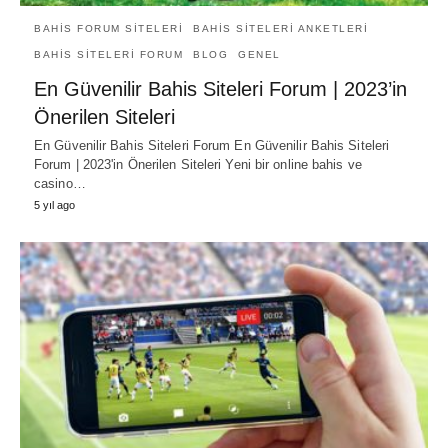
BAHIS FORUM SITELERI
BAHIS SITELERI ANKETLERI
BAHIS SITELERI FORUM
BLOG
GENEL
En Güvenilir Bahis Siteleri Forum | 2023’in
Önerilen Siteleri
En Güvenilir Bahis Siteleri Forum En Güvenilir Bahis Siteleri
Forum | 2023'in Önerilen Siteleri Yeni bir online bahis ve
casino…
5 yıl ago