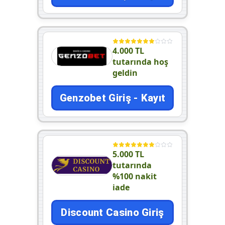
4.000 TL
tutarında hoş
geldin
Genzobet Giriş - Kayıt
5.000 TL
tutarında
%100 nakit
iade
Discount Casino Giriş