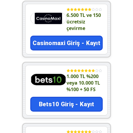
6.500 TL ve 150
ücretsiz
çevirme
Casinomaxi Giriş - Kayıt
1.000 TL %200
veya 10.000 TL
%100 + 50 FS
Bets10 Giriş - Kayıt