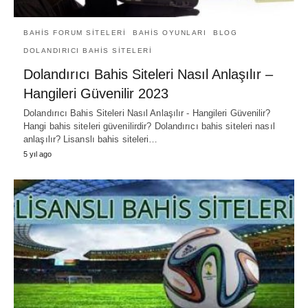
BAHIS FORUM SITELERI
BAHIS OYUNLARI
BLOG
DOLANDIRICI BAHIS SITELERI
Dolandırıcı Bahis Siteleri Nasıl Anlaşılır –
Hangileri Güvenilir 2023
Dolandırıcı Bahis Siteleri Nasıl Anlaşılır - Hangileri Güvenilir?
Hangi bahis siteleri güvenilirdir? Dolandırıcı bahis siteleri nasıl
anlaşılır? Lisanslı bahis siteleri…
5 yıl ago