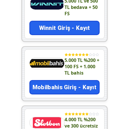
5.000 TL ve 500
TL bedava + 50
FS
Winnit Giriş - Kayıt
5.000 TL %200 +
100 FS + 1.000
TL bahis
Mobilbahis Giriş - Kayıt
4.000 TL %200
ve 300 ücretsiz