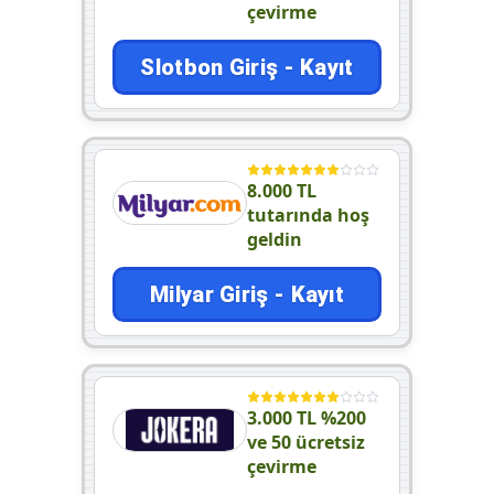
çevirme
Slotbon Giriş - Kayıt
8.000 TL
tutarında hoş
geldin
Milyar Giriş - Kayıt
3.000 TL %200
ve 50 ücretsiz
çevirme