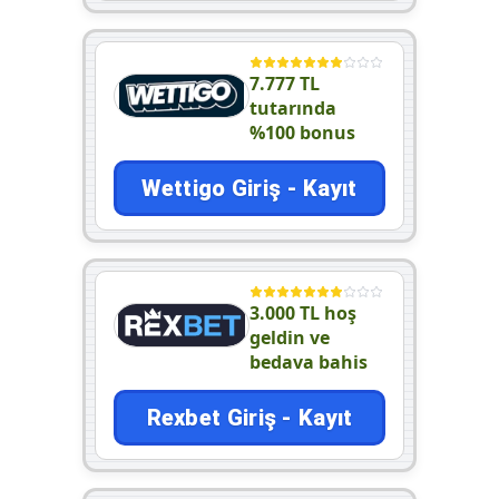
7.777 TL
tutarında
%100 bonus
Wettigo Giriş - Kayıt
3.000 TL hoş
geldin ve
bedava bahis
Rexbet Giriş - Kayıt