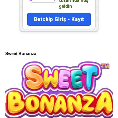
tutarında hoş
geldin
Betchip Giriş - Kayıt
Sweet Bonanza