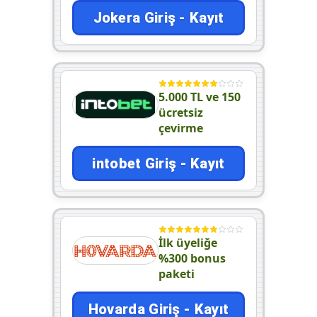
Jokera Giriş - Kayıt
5.000 TL ve 150
ücretsiz
çevirme
intobet Giriş - Kayıt
İlk üyeliğe
%300 bonus
paketi
Hovarda Giriş - Kayıt