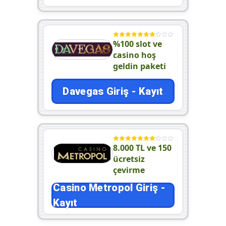
%100 slot ve
casino hoş
geldin paketi
Davegas Giriş - Kayıt
8.000 TL ve 150
ücretsiz
çevirme
Casino Metropol Giriş -
Kayıt