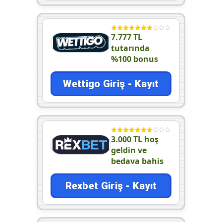
7.777 TL
tutarında
%100 bonus
Wettigo Giriş - Kayıt
3.000 TL hoş
geldin ve
bedava bahis
Rexbet Giriş - Kayıt