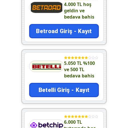
4.000 TL hoş
geldin ve
bedava bahis
Betroad Giriş - Kayıt
5.050 TL %100
ve 500 TL
bedava bahis
Betelli Giriş - Kayıt
6.000 TL