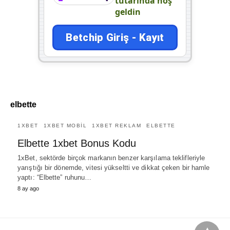
tutarında hoş
geldin
Betchip Giriş - Kayıt
elbette
1XBET
1XBET MOBIL
1XBET REKLAM
ELBETTE
Elbette 1xbet Bonus Kodu
1xBet, sektörde birçok markanın benzer karşılama teklifleriyle
yarıştığı bir dönemde, vitesi yükseltti ve dikkat çeken bir hamle
yaptı: “Elbette” ruhunu…
8 ay ago