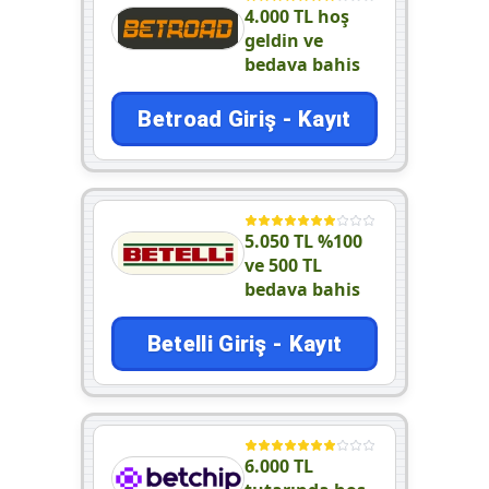
4.000 TL hoş
geldin ve
bedava bahis
Betroad Giriş - Kayıt
5.050 TL %100
ve 500 TL
bedava bahis
Betelli Giriş - Kayıt
6.000 TL