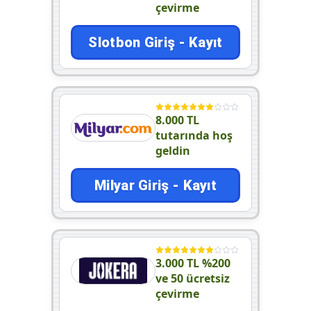
çevirme
Slotbon Giriş - Kayıt
8.000 TL
tutarında hoş
geldin
Milyar Giriş - Kayıt
3.000 TL %200
ve 50 ücretsiz
çevirme