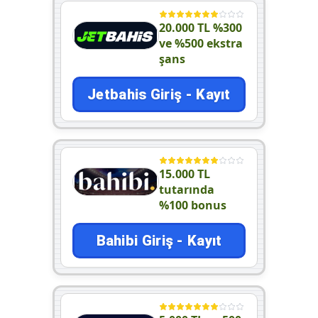
20.000 TL %300
ve %500 ekstra
şans
Jetbahis Giriş - Kayıt
15.000 TL
tutarında
%100 bonus
Bahibi Giriş - Kayıt