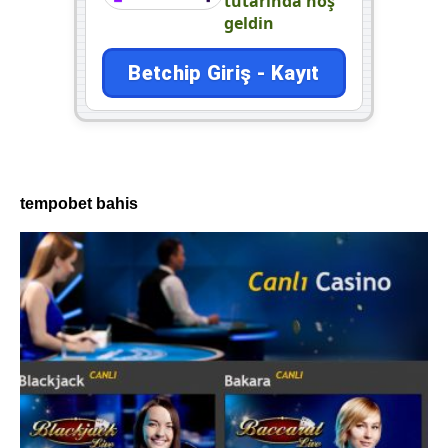
tutarında hoş
geldin
Betchip Giriş - Kayıt
tempobet bahis