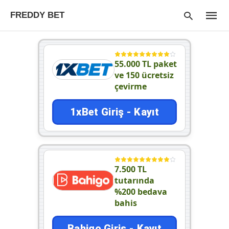
FREDDY BET
55.000 TL paket
ve 150 ücretsiz
Type
çevirme
your
searc
query
1xBet Giriş - Kayıt
and
hit
enter:
7.500 TL
tutarında
%200 bedava
bahis
Bahigo Giriş - Kayıt