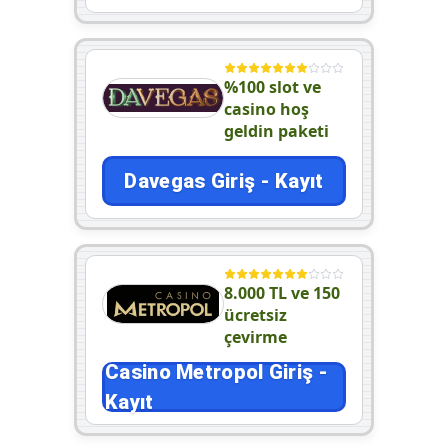
%100 slot ve
casino hoş
geldin paketi
Davegas Giriş - Kayıt
8.000 TL ve 150
ücretsiz
çevirme
Casino Metropol Giriş -
Kayıt