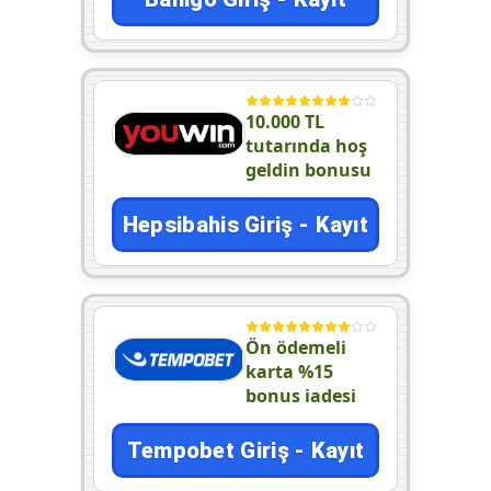
10.000 TL
tutarında hoş
geldin bonusu
Hepsibahis Giriş - Kayıt
Ön ödemeli
karta %15
bonus iadesi
Tempobet Giriş - Kayıt