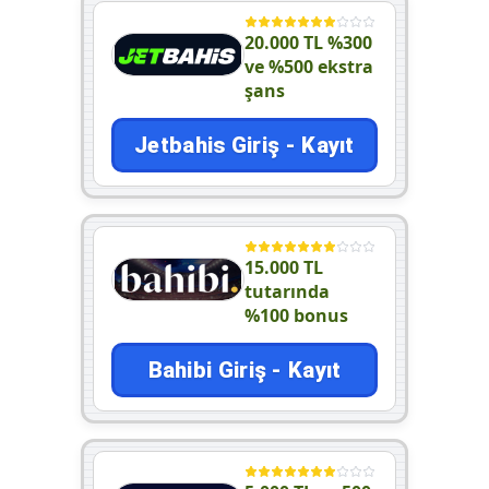
20.000 TL %300
ve %500 ekstra
şans
Jetbahis Giriş - Kayıt
15.000 TL
tutarında
%100 bonus
Bahibi Giriş - Kayıt