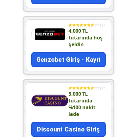
4.000 TL
tutarında hoş
geldin
Genzobet Giriş - Kayıt
5.000 TL
tutarında
%100 nakit
iade
Discount Casino Giriş