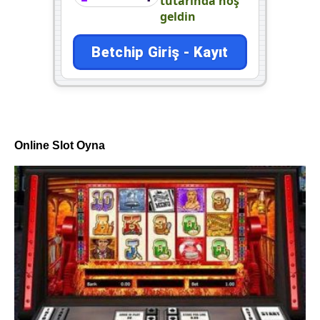
tutarında hoş
geldin
Betchip Giriş - Kayıt
Online Slot Oyna