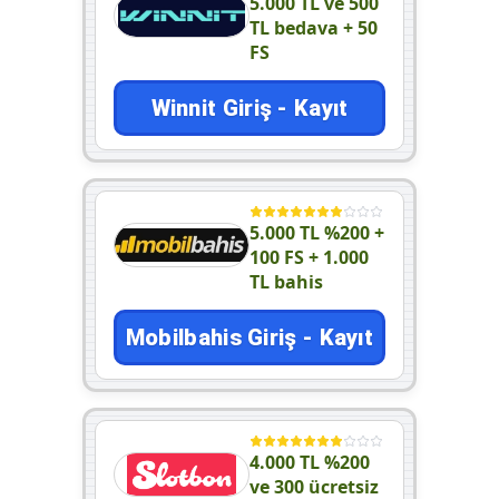
5.000 TL ve 500
TL bedava + 50
FS
Winnit Giriş - Kayıt
5.000 TL %200 +
100 FS + 1.000
TL bahis
Mobilbahis Giriş - Kayıt
4.000 TL %200
ve 300 ücretsiz