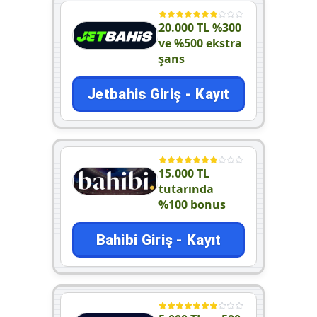
20.000 TL %300
ve %500 ekstra
şans
Jetbahis Giriş - Kayıt
15.000 TL
tutarında
%100 bonus
Bahibi Giriş - Kayıt