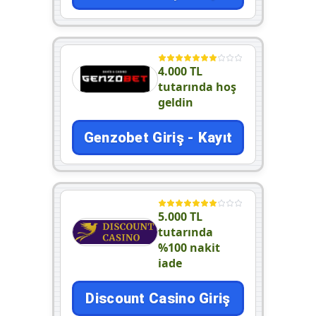
4.000 TL
tutarında hoş
geldin
Genzobet Giriş - Kayıt
5.000 TL
tutarında
%100 nakit
iade
Discount Casino Giriş