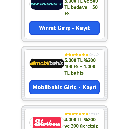
5.000 TL ve 500
TL bedava + 50
FS
Winnit Giriş - Kayıt
5.000 TL %200 +
100 FS + 1.000
TL bahis
Mobilbahis Giriş - Kayıt
4.000 TL %200
ve 300 ücretsiz