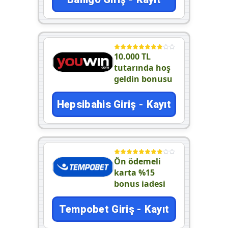
10.000 TL
tutarında hoş
geldin bonusu
Hepsibahis Giriş - Kayıt
Ön ödemeli
karta %15
bonus iadesi
Tempobet Giriş - Kayıt