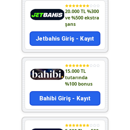
20.000 TL %300
ve %500 ekstra
şans
Jetbahis Giriş - Kayıt
15.000 TL
tutarında
%100 bonus
Bahibi Giriş - Kayıt