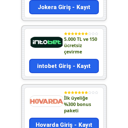
Jokera Giriş - Kayıt
5.000 TL ve 150
ücretsiz
çevirme
intobet Giriş - Kayıt
İlk üyeliğe
%300 bonus
paketi
Hovarda Giriş - Kayıt