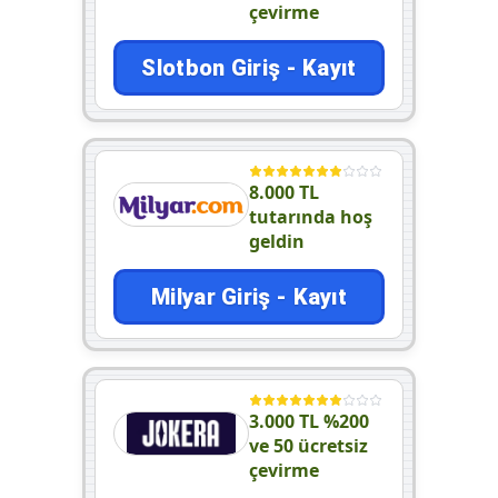
çevirme
Slotbon Giriş - Kayıt
8.000 TL
tutarında hoş
geldin
Milyar Giriş - Kayıt
3.000 TL %200
ve 50 ücretsiz
çevirme