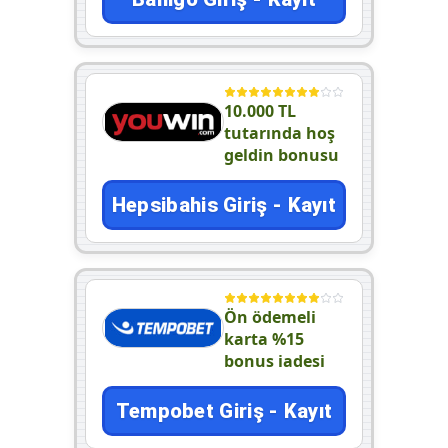
10.000 TL
tutarında hoş
geldin bonusu
Hepsibahis Giriş - Kayıt
Ön ödemeli
karta %15
bonus iadesi
Tempobet Giriş - Kayıt