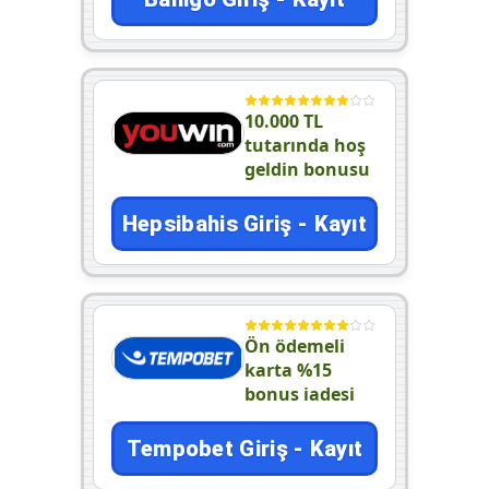
10.000 TL
tutarında hoş
geldin bonusu
Hepsibahis Giriş - Kayıt
Ön ödemeli
karta %15
bonus iadesi
Tempobet Giriş - Kayıt