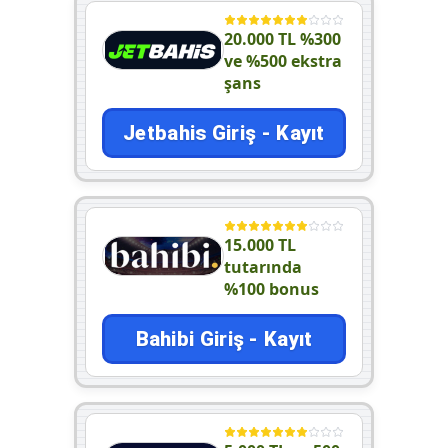
20.000 TL %300
ve %500 ekstra
şans
Jetbahis Giriş - Kayıt
15.000 TL
tutarında
%100 bonus
Bahibi Giriş - Kayıt