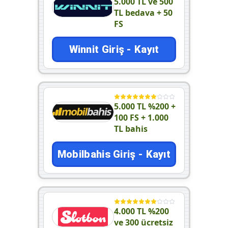
5.000 TL ve 500
TL bedava + 50
FS
Winnit Giriş - Kayıt
5.000 TL %200 +
100 FS + 1.000
TL bahis
Mobilbahis Giriş - Kayıt
4.000 TL %200
ve 300 ücretsiz