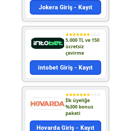
Jokera Giriş - Kayıt
5.000 TL ve 150
ücretsiz
çevirme
intobet Giriş - Kayıt
İlk üyeliğe
%300 bonus
paketi
Hovarda Giriş - Kayıt