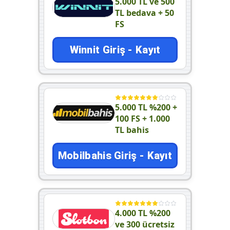
5.000 TL ve 500
TL bedava + 50
FS
Winnit Giriş - Kayıt
5.000 TL %200 +
100 FS + 1.000
TL bahis
Mobilbahis Giriş - Kayıt
4.000 TL %200
ve 300 ücretsiz