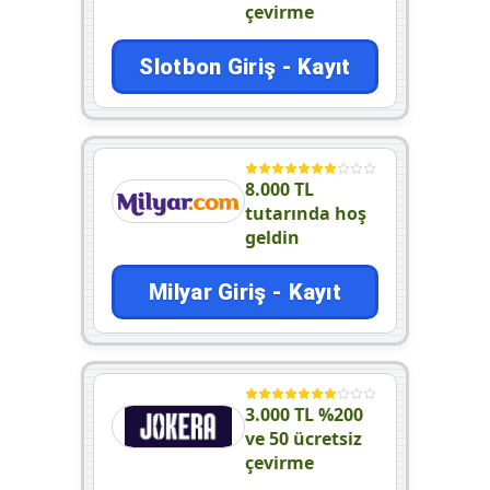
çevirme
Slotbon Giriş - Kayıt
8.000 TL
tutarında hoş
geldin
Milyar Giriş - Kayıt
3.000 TL %200
ve 50 ücretsiz
çevirme